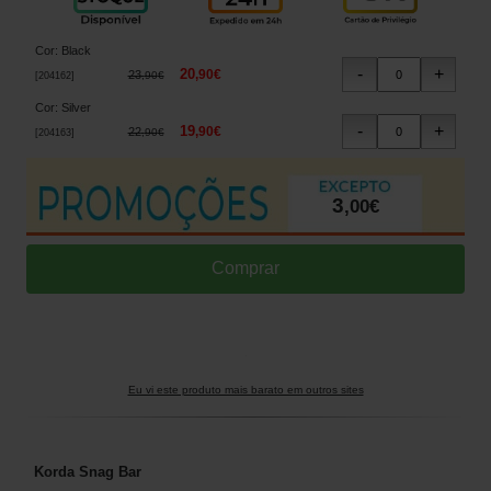
Cor
:
Black
20
,
90
€
23
,
90
€
[
204162
]
Cor
:
Silver
19
,
90
€
22
,
90
€
[
204163
]
3
,
00
€
Eu vi este produto mais barato em outros sites
Korda Snag Bar