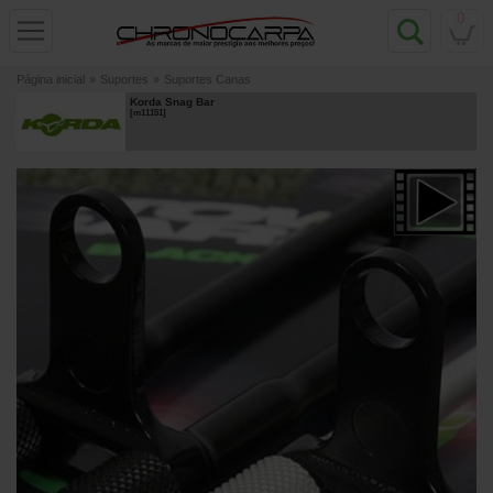
0
Página inicial
»
Suportes
»
Suportes Canas
Korda Snag Bar
[
m11151
]