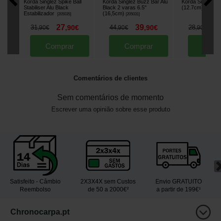
Korda Singlez Spike Ball
Korda Singlez Buzz Bar Alu
Korda Singlez Up
Stabiliser Alu Black
Black 2 varas 6.5"
(12.7cm)
[
205865
]
Estabilizador
(16,5cm)
[
205035
]
[
205031
]
27
39
2
31
,
90
€
44
,
90
€
28
,
90
€
,
90
€
,
90
€
Comprar
Comprar
Comp
Comentários de clientes
Sem comentários de momento
Escrever uma opinião sobre esse produto
Satisfeito - Câmbio
2X3X4X sem Custos
Envio GRATUITO
Reembolso
de 50 a 2000€²
a partir de 199€¹
Chronocarpa.pt