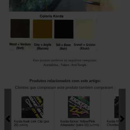
Este produto pertence às seguintes categorias:
Acessórios
-
Tubos - Anti-Tangle
Produtos relacionados com este artigo:
Clientes que compraram este produto também compraram :
Korda Kwik Link Clip (por
Korda Kicker Yellow/Pink
Korda Hybrid QC
20)
Adaptador (para 10)
Chumbo (para 8
[
230476
]
[
m27770
]