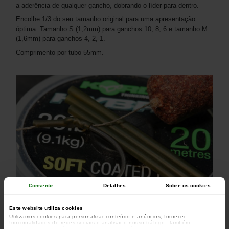
a aderência de qualquer gancho, dobrando o líder para dentro.
Encolhe 1/3 do seu tamanho original para uma apresentação
óptima. Tamanho S (1,2mm) para ganchos 10, 8, 6 e tamanho M
(1,6mm) para ganchos 4, 2, 1.
Comprimento por tubo 55mm.
Consentir
Detalhes
Sobre os cookies
Este website utiliza cookies
Utilizamos cookies para personalizar conteúdo e anúncios, fornecer
funcionalidades de redes sociais e analisar o nosso tráfego. Também
partilhamos informações acerca da sua utilização do site com os nossos