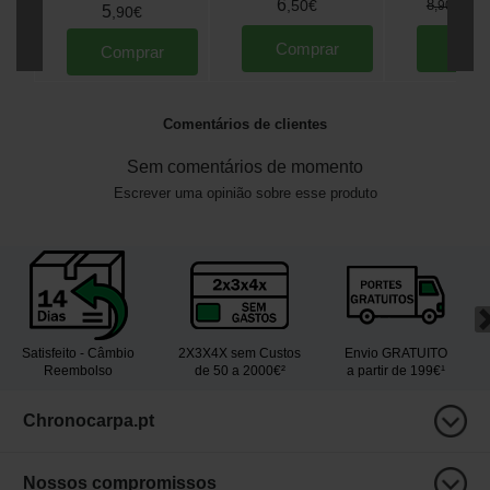
6
7
,
50
€
8
,
90
€
5
,
90
€
Comprar
Comp
Comprar
Comentários de clientes
Sem comentários de momento
Escrever uma opinião sobre esse produto
Satisfeito - Câmbio
2X3X4X sem Custos
Envio GRATUITO
Reembolso
de 50 a 2000€²
a partir de 199€¹
Chronocarpa.pt
Nossos compromissos