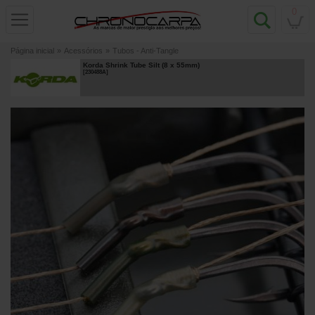
0
Página inicial
»
Acessórios
»
Tubos - Anti-Tangle
Korda Shrink Tube Silt (8 x 55mm)
[
230488A
]