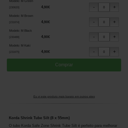
Modelo
:
M Green
4
,
90
€
[
230620
]
Modelo
:
M Brown
4
,
90
€
[
231874
]
Modelo
:
M Black
4
,
90
€
[
230488
]
Modelo
:
M Kaki
4
,
90
€
[
231875
]
Eu vi este produto mais barato em outros sites
Korda Shrink Tube Silt (8 x 55mm)
O tubo Korda Safe Zone Shrink Tube Silt é perfeito para melhorar