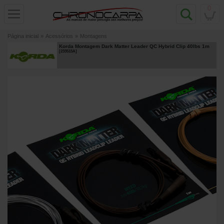
0
Página inicial
»
Acessórios
»
Montagens
Korda Montagem Dark Matter Leader QC Hybrid Clip 40lbs 1m
[
233515A
]