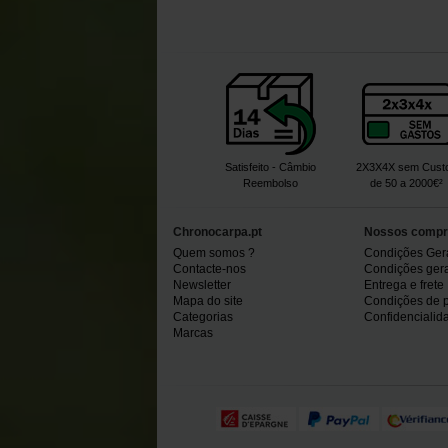
Satisfeito - Câmbio
2X3X4X sem Cust
Reembolso
de 50 a 2000€²
Chronocarpa.pt
Nossos compr
Quem somos ?
Condições Ger
Contacte-nos
Condições gerai
Newsletter
Entrega e frete
Mapa do site
Condições de 
Categorias
Confidencialid
Marcas