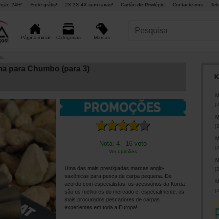
ição 24H°
Frete grátis¹
2X 3X 4X sem taxas²
Cartão de Privilégio
Contacte-nos
Tel
Marcas
Página inicial
Categorias
as
ma para Chumbo (para 3)
K
M
[
2
M
[
2
M
Nota: 4 - 16 voto
[
2
Ver opiniões
M
Uma das mais prestigiadas marcas anglo-
[
2
saxônicas para pesca de carpa pequena. De
M
acordo com especialistas, os acessórios da Korda
[
2
são os melhores do mercado e, especialmente, os
mais procurados pescadores de carpas
experientes em toda a Europa!