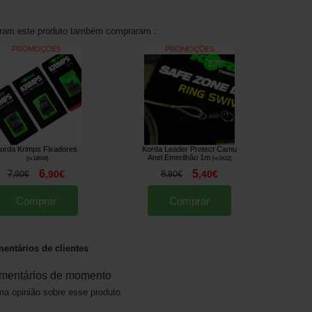
aram este produto também compraram :
orda Krimps Fixadores
Korda Leader Protect Camu
Anel Emerilhão 1m
[
m18649
]
[
m3432
]
6
5
7
,
90
€
8
,
40
€
,
90
€
,
90
€
Comprar
Comprar
entários de clientes
mentários de momento
a opinião sobre esse produto