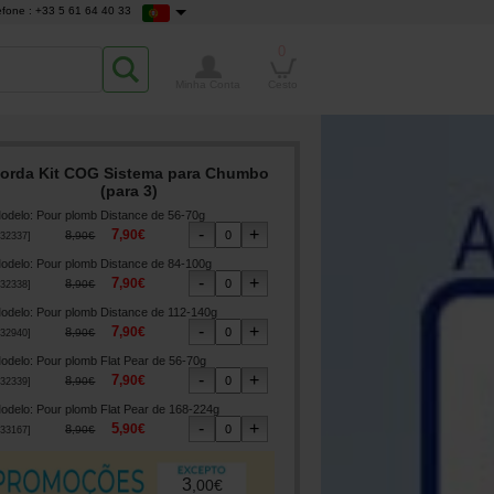
efone : +33 5 61 64 40 33
0
Minha Conta
Cesto
orda Kit COG Sistema para Chumbo
(para 3)
odelo
:
Pour plomb Distance de 56-70g
7
,
90
€
8
,
90
€
32337
]
odelo
:
Pour plomb Distance de 84-100g
7
,
90
€
8
,
90
€
32338
]
odelo
:
Pour plomb Distance de 112-140g
7
,
90
€
8
,
90
€
32940
]
odelo
:
Pour plomb Flat Pear de 56-70g
7
,
90
€
8
,
90
€
32339
]
odelo
:
Pour plomb Flat Pear de 168-224g
5
,
90
€
8
,
90
€
33167
]
3
,
00
€