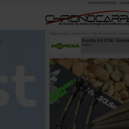
100% EM ESTOQUE
Exped
Página inicial
»
Acessórios
»
Clips Da Chumbos Sistem
Korda Kit COG Siste
[
m21577
]