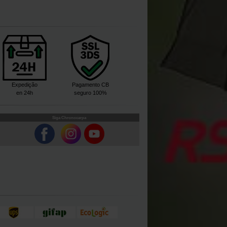
Expedição
Pagamento CB
en 24h
seguro 100%
Siga Chronocarpa