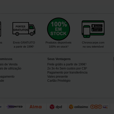
os
Envio GRATUITO
Produtos disponíveis
Chronocarpe.com
a partir de 199€¹
100% en stock³
no seu telemóvel
omissos
Seus Ventagens
ais de Venda
Frete grátis a partir de 199€¹
s de utilização
2x 3x 4x Sem custos por CB²
Pagamento por transferência
pagamento
Vales presente
ade
Cartão Privilégio