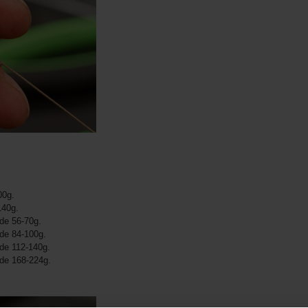
00g.
140g.
de 56-70g.
de 84-100g.
de 112-140g.
de 168-224g.