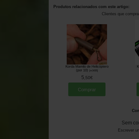
Produtos relacionados com este artigo:
Clientes que compr
Korda Mamilo de Helicóptero
K
(por 10)
[
m3435
]
5
,
50
€
Comprar
Com
Sem co
Escrever um