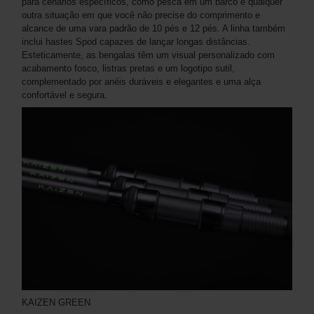
para cenários específicos, como pesca em um barco e qualquer
outra situação em que você não precise do comprimento e
alcance de uma vara padrão de 10 pés e 12 pés. A linha também
inclui hastes Spod capazes de lançar longas distâncias.
Esteticamente, as bengalas têm um visual personalizado com
acabamento fosco, listras pretas e um logotipo sutil,
complementado por anéis duráveis ​​e elegantes e uma alça
confortável e segura.
KAIZEN GREEN