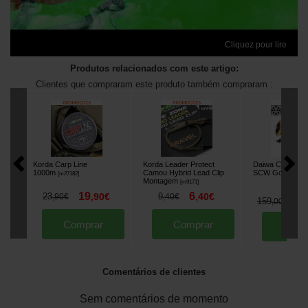
Cliquez pour lire
Produtos relacionados com este artigo:
Clientes que compraram este produto também compraram :
Korda Carp Line
Korda Leader Protect
Daiwa Crosscas
1000m
Camou Hybrid Lead Clip
SCW Gold Carre
[
m27182
]
Montagem
[
m9171
]
19
6
23
,
90
€
9
,
40
€
,
90
€
,
40
€
1
159
,
00
€
Comprar
Comprar
Comp
Comentários de clientes
Sem comentários de momento