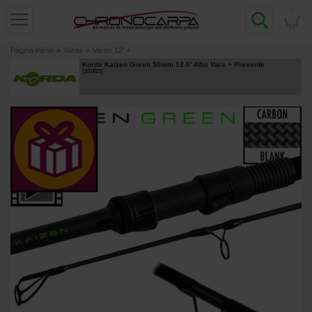
0
Página inicial
»
Varas
»
Varas 12' +
Korda Kaizen Green 50mm 12.6' 4lbs Vara
+ Presente
[
251813
]