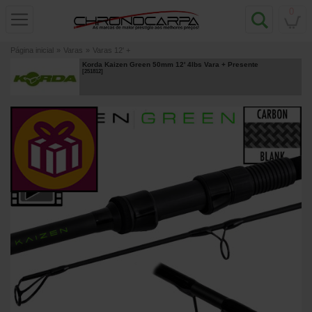
0
Página inicial
»
Varas
»
Varas 12' +
Korda Kaizen Green 50mm 12' 4lbs Vara
+ Presente
[
251812
]