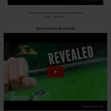
Este produto pertence às seguintes categorias:
Varas
-
Varas 12' +
Apresentação do produto
Cliquez pour lire