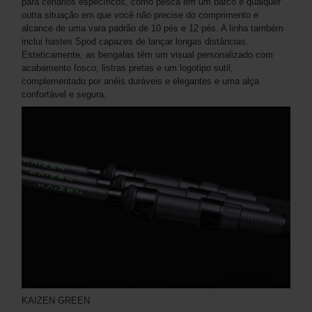
para cenários específicos, como pesca em um barco e qualquer
outra situação em que você não precise do comprimento e
alcance de uma vara padrão de 10 pés e 12 pés. A linha também
inclui hastes Spod capazes de lançar longas distâncias.
Esteticamente, as bengalas têm um visual personalizado com
acabamento fosco, listras pretas e um logotipo sutil,
complementado por anéis duráveis ​​e elegantes e uma alça
confortável e segura.
KAIZEN GREEN