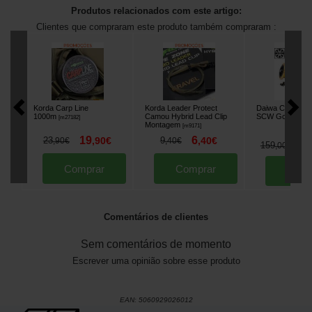
Produtos relacionados com este artigo:
Clientes que compraram este produto também compraram :
Korda Carp Line
Korda Leader Protect
Daiwa Crosscas
1000m
Camou Hybrid Lead Clip
SCW Gold Carre
[
m27182
]
Montagem
[
m9171
]
19
6
23
,
90
€
9
,
40
€
,
90
€
,
40
€
1
159
,
00
€
Comprar
Comprar
Comp
Comentários de clientes
Sem comentários de momento
Escrever uma opinião sobre esse produto
EAN:
5060929026012