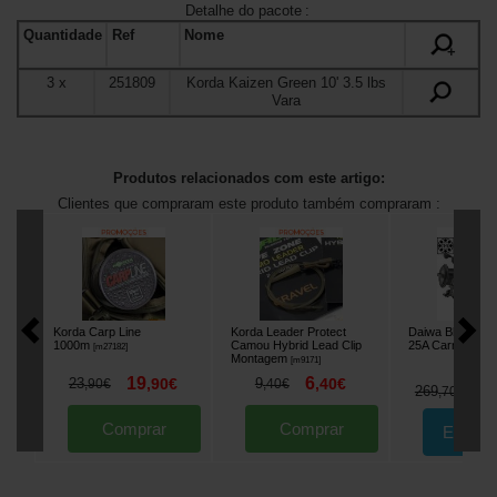
Detalhe do pacote
:
Quantidade
Ref
Nome
+
3
x
251809
Korda Kaizen Green 10' 3.5 lbs
Vara
Produtos relacionados com este artigo:
Clientes que compraram este produto também compraram :
Korda Carp Line
Korda Leader Protect
Daiwa Black Wi
1000m
Camou Hybrid Lead Clip
25A Carretel (x3
[
m27182
]
Montagem
[
m9171
]
19
6
23
,
90
€
9
,
40
€
,
90
€
,
40
€
2
269
,
70
€
Comprar
Comprar
Encom