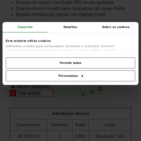
Assento de carretel Sea-Guide DPS de alta qualidade
Extensivamente testado pelos pescadores da equipe Korda
Biqueira moldada por injeção com logotipo Korda
Consentir
Detalhes
Sobre os cookies
Este website utiliza cookies
Utilizamos cookies para personalizar conteúdo e anúncios, fornecer
funcionalidades de redes sociais e analisar o nosso tráfego. Também
partilhamos informações acerca da sua utilização do site com os nossos
parceiros de redes sociais, de publicidade e de análise, que as podem combinar
com outras informações que lhes forneceu ou recolhidas por estes a partir da
Permitir todos
sua utilização dos respetivos serviços.
Personalizar
Informação técnica
Comprimento
Vertentes
Poder
Anéis
10' (300cm)
2
3.5lbs
Sea-Guide TDG