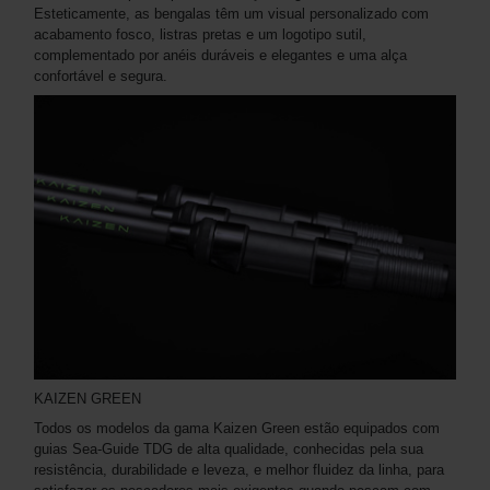
Esteticamente, as bengalas têm um visual personalizado com
acabamento fosco, listras pretas e um logotipo sutil,
complementado por anéis duráveis ​​e elegantes e uma alça
confortável e segura.
KAIZEN GREEN
Todos os modelos da gama Kaizen Green estão equipados com
guias Sea-Guide TDG de alta qualidade, conhecidas pela sua
resistência, durabilidade e leveza, e melhor fluidez da linha, para