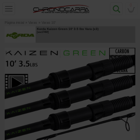
0
Página inicial
»
Varas
»
Varas 10'
Korda Kaizen Green 10' 3.5 lbs Vara (x3)
[
esc17402
]