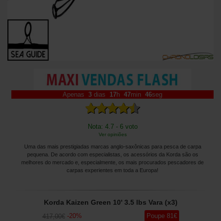
Apenas
3
dias
17
h
47
min
45
seg
Nota: 4.7 - 6 voto
Ver opiniões
Uma das mais prestigiadas marcas anglo-saxônicas para pesca de carpa
pequena. De acordo com especialistas, os acessórios da Korda são os
melhores do mercado e, especialmente, os mais procurados pescadores de
carpas experientes em toda a Europa!
Korda Kaizen Green 10' 3.5 lbs Vara (x3)
-
20
%
Poupe
81
€
417
,00
€