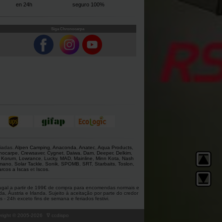
en 24h
seguro 100%
Siga Chronocarpa
giadas.
Alpen Camping
,
Anaconda
,
Anatec
,
Aqua Products
,
nocarpe
,
Crewsaver
,
Cygnet
,
Daiwa
,
Dam
,
Deeper
,
Delkim
,
,
Korum
,
Lowrance
,
Lucky
,
MAD
,
Mainline
,
Minn Kota
,
Nash
mano
,
Solar Tackle
,
Sonik
,
SPOMB
,
SRT
,
Starbaits
,
Toslon
,
rcos a Iscas
et
Iscos
.
rtugal a partir de 199€ de compra para encomendas normais e
 Áustria e Irlanda. Sujeito à aceitação por parte do credor
 - 24h exceto fins de semana e feriados festivi.
ight © 2005-
2026
∇ ccdispo