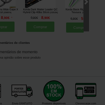
ra Wide Gape X
Korda Dark Matter Leader QC
Korda Basix Rig Scissors
zol
Hybrid Clip 40lbs 50cm
Tesoura
[
209897A
]
[
233518A
]
[
233629
]
8
8
,
90
€
9
,
90
€
*
,
90
€
5
6
,
90
€
,
90
€
prar
Comprar
Comprar
entários de clientes
mentários de momento
a opinião sobre esse produto
os
Envio GRATUITO
Produtos disponíveis
Chronocarpe.com