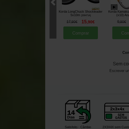
Korda LongChuck Shockleader
Korda Kamaku
5x10m
(x10) An
[
206471A
]
15
17
,
90
€
9
,
90
€
,
90
€
Comprar
Com
Com
Sem co
Escrever um
Satisfeito - Câmbio
2X3X4X sem Cust