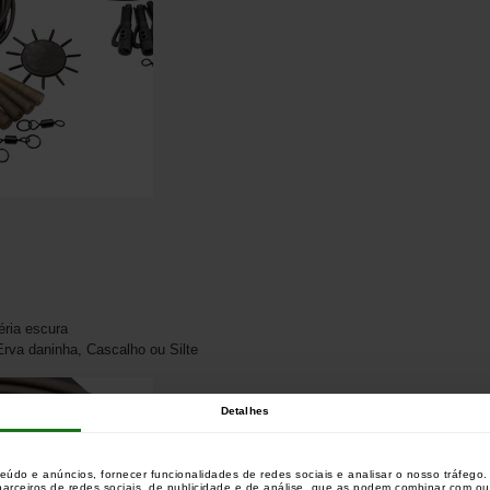
ria escura
Erva daninha, Cascalho ou Silte
Detalhes
teúdo e anúncios, fornecer funcionalidades de redes sociais e analisar o nosso tráfeg
 parceiros de redes sociais, de publicidade e de análise, que as podem combinar com o