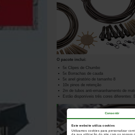
O pacote inclui:
5x Clipes de Chumbo
5x Borrachas de cauda
5x anel giratório de tamanho 8
10x pinos de retenção
2m de tubos anti-emaranhamento de maté
Estão disponíveis três cores diferentes: 
Consentir
Este website utiliza cookies
Utilizamos cookies para personalizar con
da sua utilização do site com os nossos