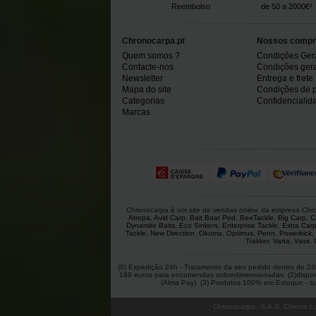
Reembolso
de 50 a 2000€²
Chronocarpa.pt
Nossos compr
Quem somos ?
Condições Ger
Contacte-nos
Condições gerai
Newsletter
Entrega e frete
Mapa do site
Condições de 
Categorias
Confidencialid
Marcas
Chronocarpa é um site de vendas online da empresa Chron
Atropa
,
Avid Carp
,
Bait Boat Pod
,
BeeTackle
,
Big Carp
,
C
Dynamite Baits
,
Eco Sinkers
,
Enterprise Tackle
,
Extra Car
Tackle
,
New Direction
,
Okuma
,
Optimus
,
Penn
,
Powerkick
,
Trakker
,
Varta
,
Vass
,
(0) Expedição 24h - Tratamento da seu pedido dentro de 24h
199 euros para encomendas sobredimensionadas. (2)disponíve
(Alma Pay). (3) Produtos 100% em Estoque - suje
Chronocarpa
:
S.A.S. Chrono Lo