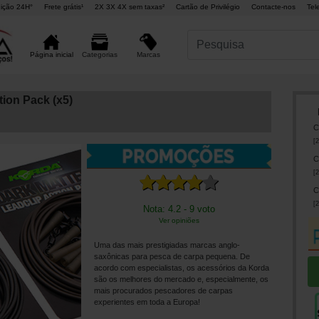
ição 24H°
Frete grátis¹
2X 3X 4X sem taxas²
Cartão de Privilégio
Contacte-nos
Tel
Marcas
Página inicial
Categorias
tion Pack (x5)
C
[
2
C
[
2
C
[
2
Nota: 4.2 - 9 voto
Ver opiniões
Uma das mais prestigiadas marcas anglo-
saxônicas para pesca de carpa pequena. De
acordo com especialistas, os acessórios da Korda
são os melhores do mercado e, especialmente, os
mais procurados pescadores de carpas
experientes em toda a Europa!