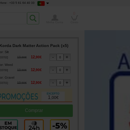
efone : +33 5 61 64 40 33
0
Minha Conta
Cesto
Korda Dark Matter Action Pack (x5)
or
:
Silt
12
,
90
€
13
,
90
€
33702
]
or
:
Weed
12
,
90
€
13
,
90
€
33700
]
or
:
Gravel
12
,
90
€
13
,
90
€
33701
]
1
,
00
€