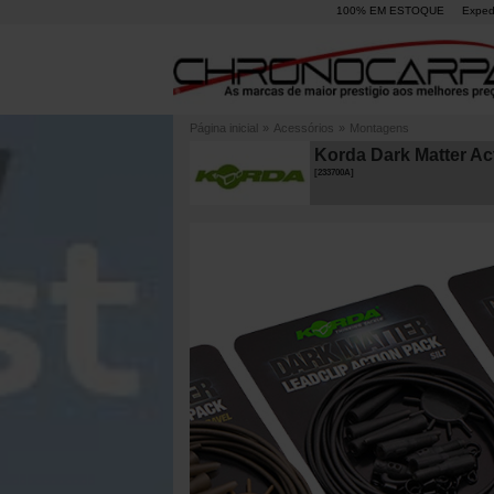
100% EM ESTOQUE
Exped
Página inicial
»
Acessórios
»
Montagens
Korda Dark Matter Ac
[
233700A
]