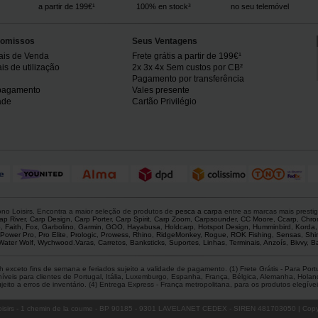
a partir de 199€¹
100% en stock³
no seu telemóvel
omissos
Seus Ventagens
ais de Venda
Frete grátis a partir de 199€¹
s de utilização
2x 3x 4x Sem custos por CB²
Pagamento por transferência
pagamento
Vales presente
ade
Cartão Privilégio
o Loisirs. Encontra a maior seleção de produtos de
pesca a carpa
entre as marcas mais presti
ap River
,
Carp Design
,
Carp Porter
,
Carp Spirit
,
Carp Zoom
,
Carpsounder
,
CC Moore
,
Ccarp
,
Chro
p
,
Faith
,
Fox
,
Garbolino
,
Garmin
,
GOO
,
Hayabusa
,
Holdcarp
,
Hotspot Design
,
Humminbird
,
Korda
Power Pro
,
Pro Elite
,
Prologic
,
Prowess
,
Rhino
,
RidgeMonkey
,
Rogue
,
ROK Fishing
,
Sensas
,
Shi
Water Wolf
,
Wychwood
.
Varas
,
Carretos
,
Banksticks
,
Suportes
,
Linhas
,
Terminais
,
Anzoís
,
Bivvy
,
Ba
 exceto fins de semana e feriados sujeito a validade de pagamento. (1) Frete Grátis - Para Po
is para clientes de Portugal, Itália, Luxemburgo, Espanha, França, Bélgica, Alemanha, Holanda,
ito a erros de inventário. (4) Entrega Express - França metropolitana, para os produtos elegíveis
isirs
- 1 chemin de la coume - BP 90185 - 9301 LAVELANET CEDEX - SIREN 481703050 | Copyr