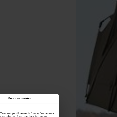
Sobre os cookies
o. Também partilhamos informações acerca
utras informações que lhes forneceu ou