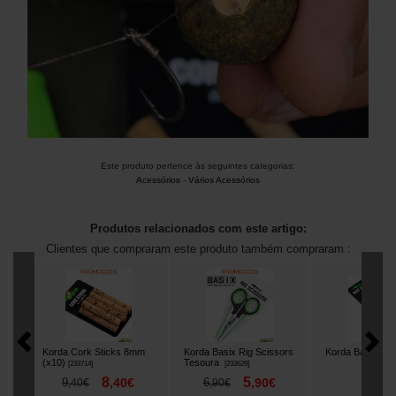
Este produto pertence às seguintes categorias:
Acessórios
-
Vários Acessórios
Produtos relacionados com este artigo:
Clientes que compraram este produto também compraram :
Korda Cork Sticks 8mm
Korda Basix Rig Scissors
Korda Bait Drill
(x10)
Tesoura
[
233714
]
[
233629
]
8
5
5
9
,
40
€
6
,
90
€
,
90
,
40
€
,
90
€