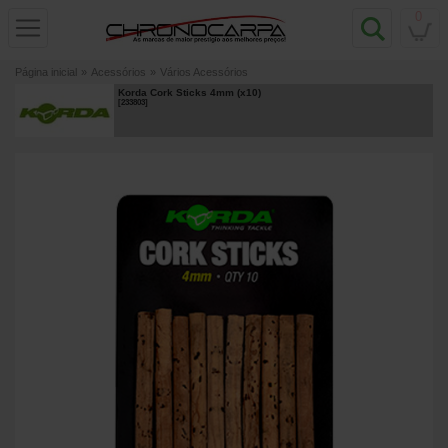
0
Página inicial
»
Acessórios
»
Vários Acessórios
Korda Cork Sticks 4mm (x10)
[
233803
]