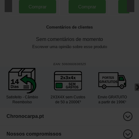
Comprar
Comprar
Comp
Comentários de clientes
Sem comentários de momento
Escrever uma opinião sobre esse produto
EAN:
5060660636525
Satisfeito - Câmbio
2X3X4X sem Custos
Envio GRATUITO
Reembolso
de 50 a 2000€²
a partir de 199€¹
Chronocarpa.pt
Nossos compromissos