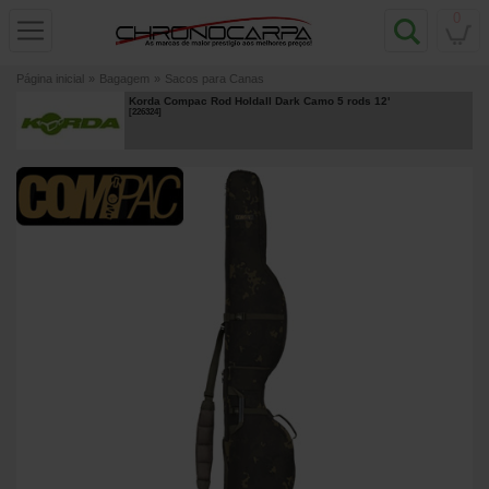
0
Página inicial
»
Bagagem
»
Sacos para Canas
Korda Compac Rod Holdall Dark Camo 5 rods 12'
[
226324
]