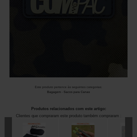
Este produto pertence às seguintes categorias:
Bagagem
-
Sacos para Canas
Produtos relacionados com este artigo:
Clientes que compraram este produto também compraram :