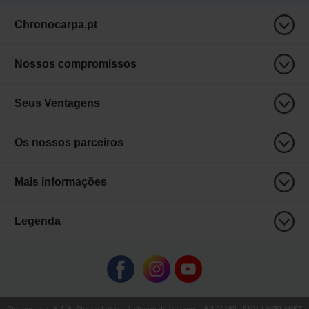
Chronocarpa.pt
Nossos compromissos
Seus Ventagens
Os nossos parceiros
Mais informações
Legenda
Chronocarpa
:
S.A.S. Chrono Loisirs
- 1 chemin de la coume - BP 90185 - 9301 LAVELANET