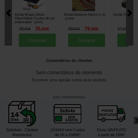
Korda Wraps Gloss
Korda Distance Sticks (x 2)
Korda Tackle B
Olive/Yellow Óculos de sol
[
213409
]
polarizados
[
220070
]
35
79
5
38
,
90
€
89
,
90
€
57
,
90
€
,
90
€
,
90
€
Comprar
Comprar
Comp
Comentários de clientes
Sem comentários de momento
Escrever uma opinião sobre esse produto
EAN:
5060929023622
Satisfeito - Câmbio
2X3X4X sem Custos
Envio GRATUITO
Reembolso
de 50 a 2000€²
a partir de 199€¹