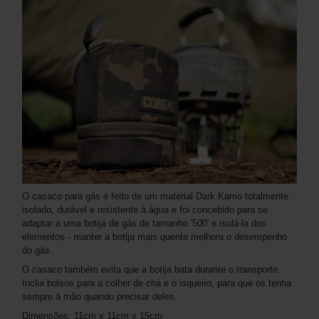
O casaco para gás é feito de um material Dark Kamo totalmente
isolado, durável e resistente à água e foi concebido para se
adaptar a uma botija de gás de tamanho '500' e isolá-la dos
elementos - manter a botija mais quente melhora o desempenho
do gás.
O casaco também evita que a botija bata durante o transporte.
Inclui bolsos para a colher de chá e o isqueiro, para que os tenha
sempre à mão quando precisar deles.
Dimensões: 11cm x 11cm x 15cm