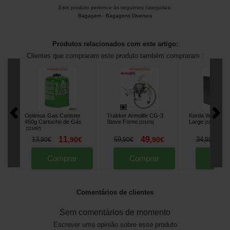
Este produto pertence às seguintes categorias:
Bagagem
-
Bagagens Diversos
Produtos relacionados com este artigo:
Clientes que compraram este produto também compraram :
Optimus Gas Canister
Trakker Armolife CG-3
Korda Windshiel
450g Cartucho de Gás
Stove Forno
Large
[
221479
]
[
221467
]
[
221497
]
11
49
2
13
,
90
€
59
,
90
€
34
,
90
€
,
90
€
,
90
€
Comprar
Comprar
Comp
Comentários de clientes
Sem comentários de momento
Escrever uma opinião sobre esse produto