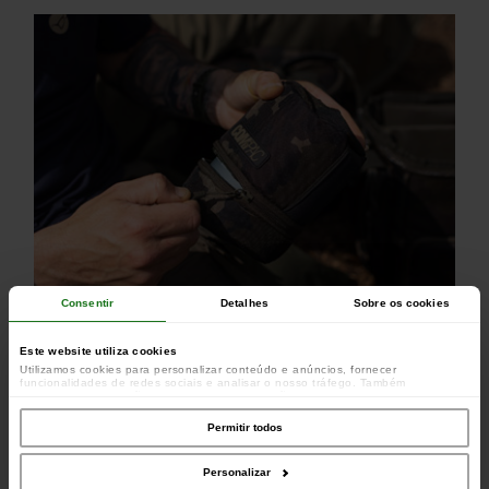
Consentir
Detalhes
Sobre os cookies
Tecido durável e resistente à água
Totalmente isolado
Este website utiliza cookies
Bolsos para colher e isqueiro
Utilizamos cookies para personalizar conteúdo e anúncios, fornecer
funcionalidades de redes sociais e analisar o nosso tráfego. Também
partilhamos informações acerca da sua utilização do site com os nossos
parceiros de redes sociais, de publicidade e de análise, que as podem combinar
com outras informações que lhes forneceu ou recolhidas por estes a partir da
Permitir todos
sua utilização dos respetivos serviços.
Personalizar