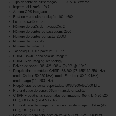
Tipo de fonte de alimentação: 10 - 20 VDC externa
Impermeabilização IPx7
Antena GPS integrada
Ecrã de muito alta resolução: 1024x600
Leitor de cartões : Sim
Número de ecrãs de navegação: 2
Número de pontos de passagem: 2500
Número de pontos por pista: 20000
Número de rotas: 45
Número de pistas: 50
Tecnologia Dual Spectrum CHIRP
CHIRP Down Tecnologia de imagem
CHIRP Side Imaging Technology
Feixes de sonar: 20°, 42°, 60° & (2) 86° @ -10dB
Frequências do módulo CHIRP: 83/200 (75-155/130-250 kHz),
modo Cheio (150-220 kHz), modo Estreito (180-240 kHz),
modo Largo (140-200 kHz)
Frequências de sonar suportadas: 50/83/200/455/800 kHz
Profundidade do sonar: 365m (transdutor padrão)
CHIRP Frequências suportadas por imagem: 455 kHz (420-520
kHz), 800 kHz (790-850 kHz)
Profundidade de imagem - Frequências de imagem: 120m (455
kHz), 38m (800 kHz)
Gama de imagiologia-lado: 240m (455 kHz), 76m (800 kHz)