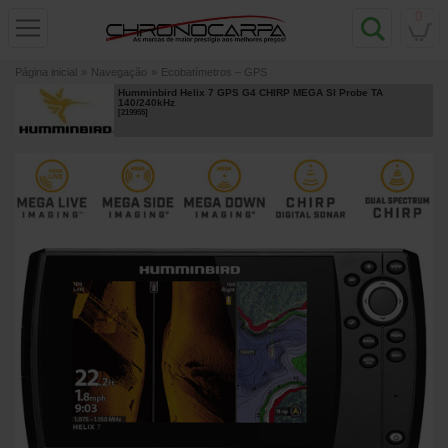
0
Página inicial
»
Navegação
»
Ecobatímetros – GPS
Humminbird Helix 7 GPS G4 CHIRP MEGA SI Probe TA
140/240kHz
[
219955
]