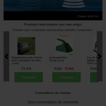
Cliquez pour lire
Produtos relacionados com este artigo:
Clientes que compraram este produto também compraram :
RidgeMonkey Line Control
Anaconda Boat
Fox Air Pump - In
Arm Controlador de Linha
Scoop
deflator recarre
[
213520
]
240V
[
233066
]
[
219180
]
15
5
5
,
90
€
6
,
90
€
69
,
90
€
,
90
€
Comprar
Comprar
Comp
Comentários de clientes
Sem comentários de momento