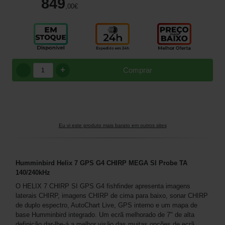
849
,00
€
+
Comprar
Eu vi este produto mais barato em outros sites
Humminbird Helix 7 GPS G4 CHIRP MEGA SI Probe TA
140/240kHz
O HELIX 7 CHIRP SI GPS G4 fishfinder apresenta imagens
laterais CHIRP, imagens CHIRP de cima para baixo, sonar CHIRP
de duplo espectro, AutoChart Live, GPS interno e um mapa de
base Humminbird integrado. Um ecrã melhorado de 7" de alta
definição dar-lhe-á a melhor visão das muitas opções de ecrã