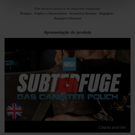
Este produto pertence às seguintes categorias:
Bivaque
-
Fogões e Aquecedores
-
Acessórios Bivaque
-
Bagagem
-
Bagagens Diversos
Apresentação do produto
Cliquez pour lire