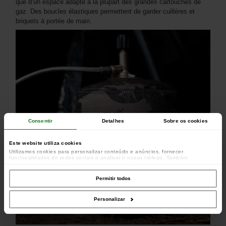
que d’un espace adapté à la plupart des grandes cartouches de
gaz. Des boucles élastiques permettent de garder cuillères et
briquets à portée de main.
Consentir
Detalhes
Sobre os cookies
Este website utiliza cookies
Utilizamos cookies para personalizar conteúdo e anúncios, fornecer
funcionalidades de redes sociais e analisar o nosso tráfego. Também
partilhamos informações acerca da sua utilização do site com os nossos
parceiros de redes sociais, de publicidade e de análise, que as podem combinar
com outras informações que lhes forneceu ou recolhidas por estes a partir da
Permitir todos
sua utilização dos respetivos serviços.
Personalizar