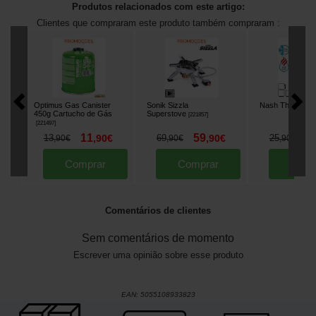
Produtos relacionados com este artigo:
Clientes que compraram este produto também compraram :
Optimus Gas Canister
Sonik Sizzla
Nash Thermal 
450g Cartucho de Gás
Superstove
[
221857
]
[
221497
]
11
59
2
13
,
90
€
69
,
90
€
25
,
90
€
,
90
€
,
90
€
Comprar
Comprar
Comp
Comentários de clientes
Sem comentários de momento
Escrever uma opinião sobre esse produto
EAN:
5055108933823