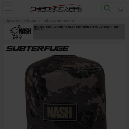
0
Página inicial
»
Bivaque
»
Fogões e Aquecedores
Housse pour Cartouche Nash Subterfuge Gas Canister Pouch
[
226815
]