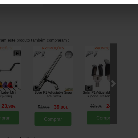
aram este produto também compraram :
 Label Mini
Solar P1 Adjustable Snag
Solar P1 Adjustable Back Rest
r
Ears
Suporte Traseiro
[
m32114
]
[
205239
]
[
205860A
]
23
24
,
90
€
32
,
90
€
,
90
€
39
51
,
90
€
,
90
€
prar
Comprar
Comprar