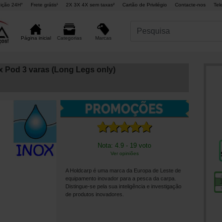
ição 24H°
Frete grátis¹
2X 3X 4X sem taxas²
Cartão de Privilégio
Contacte-nos
Tel
Marcas
Página inicial
Categorias
ox Pod 3 varas (Long Legs only)
Nota: 4.9 - 19 voto
Ver opiniões
A Holdcarp é uma marca da Europa de Leste de
equipamento inovador para a pesca da carpa.
Distingue-se pela sua inteligência e investigação
de produtos inovadores.