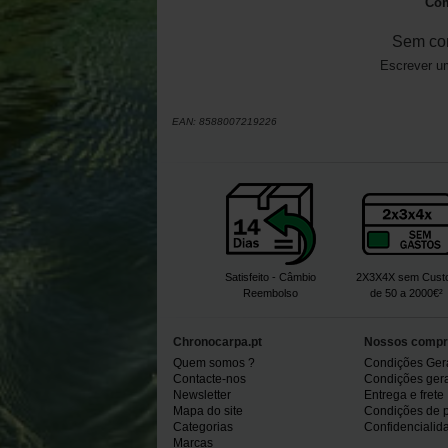
Com
Sem co
Escrever um
EAN:
8588007219226
Satisfeito - Câmbio
2X3X4X sem Cust
Reembolso
de 50 a 2000€²
Chronocarpa.pt
Nossos compr
Quem somos ?
Condições Ger
Contacte-nos
Condições gerai
Newsletter
Entrega e frete
Mapa do site
Condições de 
Categorias
Confidencialid
Marcas