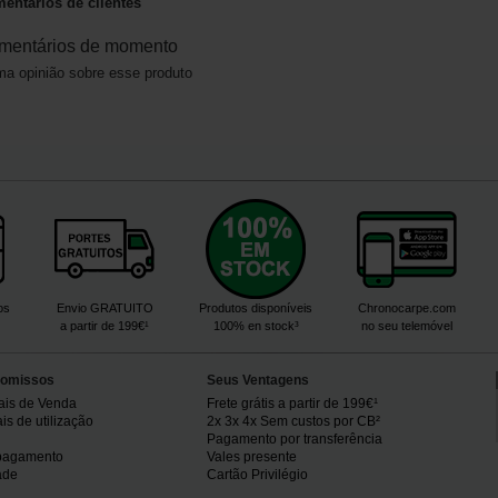
entários de clientes
mentários de momento
a opinião sobre esse produto
os
Envio GRATUITO
Produtos disponíveis
Chronocarpe.com
a partir de 199€¹
100% en stock³
no seu telemóvel
omissos
Seus Ventagens
ais de Venda
Frete grátis a partir de 199€¹
s de utilização
2x 3x 4x Sem custos por CB²
Pagamento por transferência
pagamento
Vales presente
ade
Cartão Privilégio