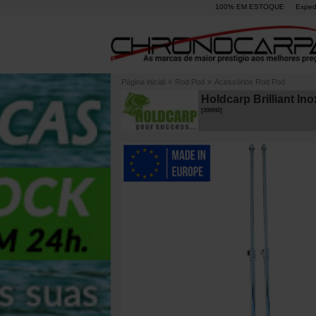
100% EM ESTOQUE
Exped
Página inicial
»
Rod Pod
»
Acessórios Rod Pod
Holdcarp Brilliant In
[
205992
]