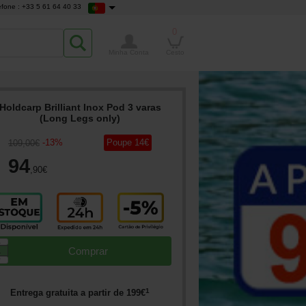
efone : +33 5 61 64 40 33
0
Minha Conta
Cesto
Holdcarp Brilliant Inox Pod 3 varas
(Long Legs only)
-
13
%
Poupe
14
€
109
,00
€
94
,90
€
▲
Comprar
▼
1
Entrega gratuita a partir de
199
€