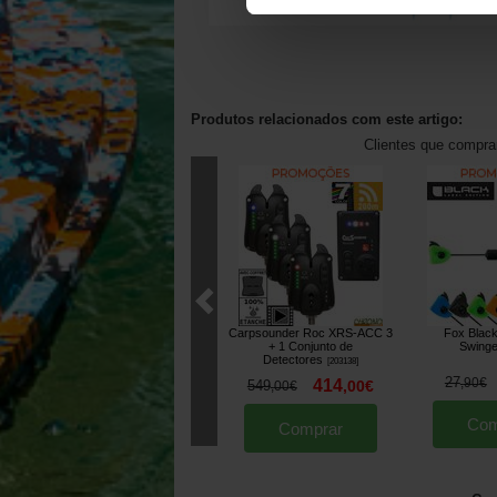
Produtos relacionados com este artigo:
Clientes que compr
Carpsounder Roc XRS-ACC 3
Fox Black
+ 1 Conjunto de
Swinge
Detectores
[
203138
]
27
,
90
€
414
549
,
00
€
,
00
€
Com
Comprar