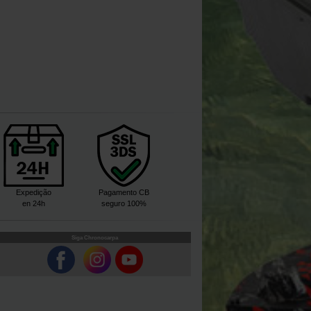
Expedição
Pagamento CB
en 24h
seguro 100%
Siga Chronocarpa