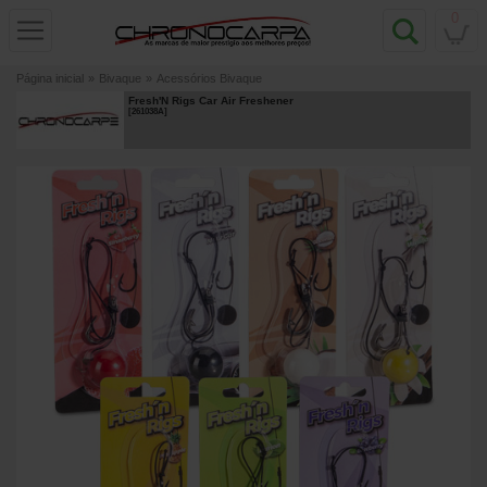
0
Página inicial
»
Bivaque
»
Acessórios Bivaque
Fresh'N Rigs Car Air Freshener
[
261038A
]