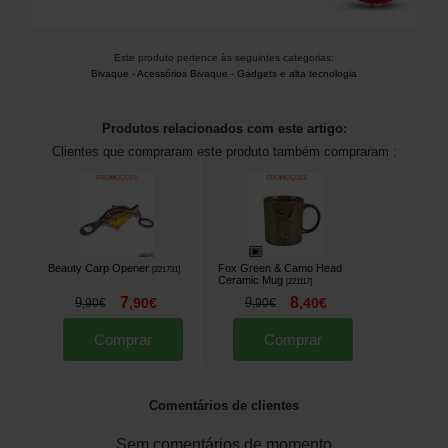
Este produto pertence às seguintes categorias:
Bivaque
-
Acessórios Bivaque
-
Gadgets e alta tecnologia
Produtos relacionados com este artigo:
Clientes que compraram este produto também compraram :
Beauty Carp Opener
Fox Green & Camo Head
[
221731
]
Ceramic Mug
[
221117
]
7
8
9
,
90
€
9
,
40
€
,
90
€
,
90
€
Comprar
Comprar
Comentários de clientes
Sem comentários de momento