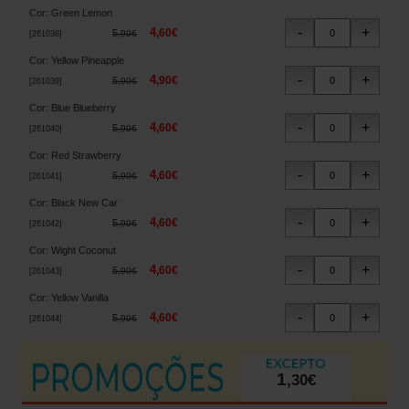
Cor
:
Green Lemon
4
,
60
€
5
,
90
€
[
261038
]
Cor
:
Yellow Pineapple
4
,
90
€
5
,
90
€
[
261039
]
Cor
:
Blue Blueberry
4
,
60
€
5
,
90
€
[
261040
]
Cor
:
Red Strawberry
4
,
60
€
5
,
90
€
[
261041
]
Cor
:
Black New Car
4
,
60
€
5
,
90
€
[
261042
]
Cor
:
Wight Coconut
4
,
60
€
5
,
90
€
[
261043
]
Cor
:
Yellow Vanilla
4
,
60
€
5
,
90
€
[
261044
]
1
,
30
€