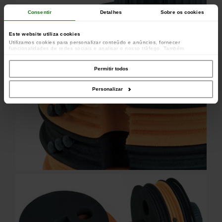
Consentir
Detalhes
Sobre os cookies
Este website utiliza cookies
Utilizamos cookies para personalizar conteúdo e anúncios, fornecer
funcionalidades de redes sociais e analisar o nosso tráfego. Também
partilhamos informações acerca da sua utilização do site com os nossos
parceiros de redes sociais, de publicidade e de análise, que as podem combinar
com outras informações que lhes forneceu ou recolhidas por estes a partir da
Permitir todos
sua utilização dos respetivos serviços.
Personalizar