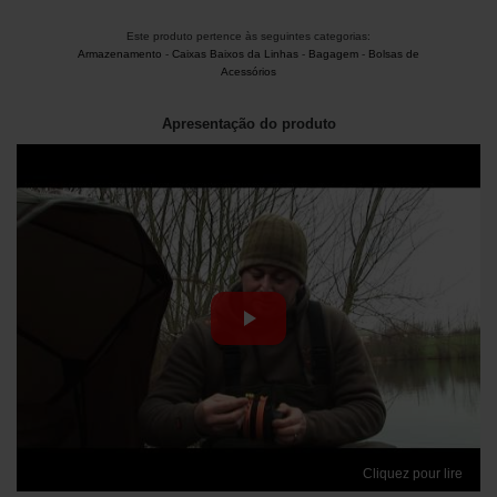
Este produto pertence às seguintes categorias:
Armazenamento
-
Caixas Baixos da Linhas
-
Bagagem
-
Bolsas de
Acessórios
Apresentação do produto
Cliquez pour lire