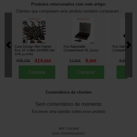
Produtos relacionados com este artigo:
Clientes que compraram este produto também compraram :
Carp Design Slim Fighter
Fox Adjustable
Fox Internal 6
Evo 10' 3.5lbs GK9000 Set
Compartment XL
Compartment B
[
210191
]
(x4)
[
esc10794
]
414
9
7
635
,
66
€
11
,
90
€
8
,
20
€
,
90
€
,
90
€
Comprar
Comprar
Comp
Comentários de clientes
Sem comentários de momento
Escrever uma opinião sobre esse produto
REF:
CAC498
EAN:
5055350242063