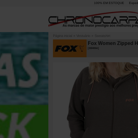
100% EM ESTOQUE
Exped
Página inicial
»
Vestuário
»
Sweatshirt
Fox Women Zipped H
[
268406A
]