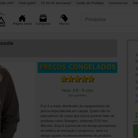
ição 24H°
Frete grátis¹
2X 3X 4X sem taxas²
Cartão de Privilégio
Contacte-nos
Tel
Marcas
Página inicial
Categorias
oodie
T
[
2
T
[
2
T
[
2
Nota: 4.8 - 8 voto
Ver opiniões
T
[
2
Fox é a maior distribuidor de equipamentos de
pesca especializada em carpas. Quem são os
pescadores de carpa que nunca ouviram falar de
produtos como Swingers, sistemas FOX box,
Microns. Esta é a prova de um desejo permanente
de política de inovação e progresso, tanto no
design quanto no desenvolvimento de produtos.