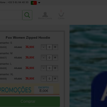
efone : +33 5 61 64 40 33
0
Minha Conta
Cesto
Fox Women Zipped Hoodie
amanho
:
S
36
,
90
€
44
,
90
€
68406
]
amanho
:
M
36
,
90
€
44
,
90
€
68407
]
amanho
:
L
36
,
90
€
44
,
90
€
68408
]
amanho
:
XL
36
,
90
€
44
,
90
€
68409
]
8
,
00
€