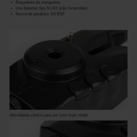
Braçadeira de mangueira
Usa baterias tipo N LR1 (não fornecidas)
Rosca de parafuso 3/8 BSF
Alto-falante cônico para um som mais nítido