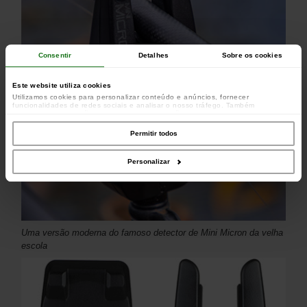
Consentir
Detalhes
Sobre os cookies
Este website utiliza cookies
Utilizamos cookies para personalizar conteúdo e anúncios, fornecer
funcionalidades de redes sociais e analisar o nosso tráfego. Também
partilhamos informações acerca da sua utilização do site com os nossos
parceiros de redes sociais, de publicidade e de análise, que as podem combinar
com outras informações que lhes forneceu ou recolhidas por estes a partir da
Permitir todos
sua utilização dos respetivos serviços.
Personalizar
Uma versão moderna do famoso detector de Mini Micron da velha
escola