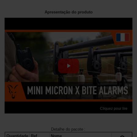
Apresentação do produto
Cliquez pour lire
Detalhe do pacote
:
Quantidade
Ref
Nome