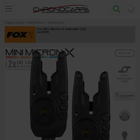
0
Página inicial
»
Eletrônica
»
Detectores
Fox Mini Micron X Indicador (x2)
[
esc16055
]