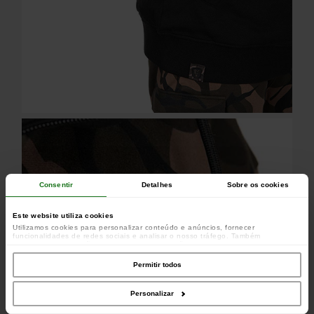
Consentir
Detalhes
Sobre os cookies
Este website utiliza cookies
Utilizamos cookies para personalizar conteúdo e anúncios, fornecer
funcionalidades de redes sociais e analisar o nosso tráfego. Também
partilhamos informações acerca da sua utilização do site com os nossos
parceiros de redes sociais, de publicidade e de análise, que as podem combinar
com outras informações que lhes forneceu ou recolhidas por estes a partir da
Permitir todos
sua utilização dos respetivos serviços.
Personalizar