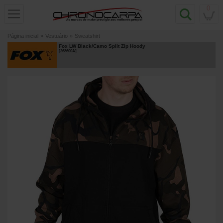
0
Página inicial
»
Vestuário
»
Sweatshirt
Fox LW Black/Camo Split Zip Hoody
[
268600A
]