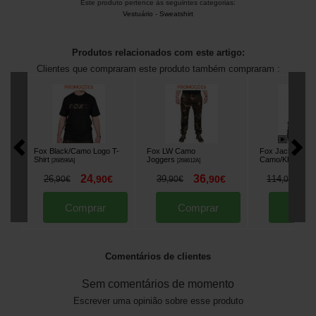
Este produto pertence às seguintes categorias:
Vestuário
-
Sweatshirt
Produtos relacionados com este artigo:
Clientes que compraram este produto também compraram :
Fox Black/Camo Logo T-
Fox LW Camo
Fox Jacket RS 
Shirt
Joggers
Camo/Khaki
[
268596A
]
[
268612A
]
[
268
24
36
9
26
,
90
€
39
,
90
€
114
,
90
€
,
90
€
,
00
€
Comprar
Comprar
Comp
Comentários de clientes
Sem comentários de momento
Escrever uma opinião sobre esse produto