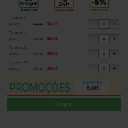
Tamanho
:
M
36
,
90
€
44
,
90
€
[
268600
]
Tamanho
:
L
36
,
90
€
44
,
90
€
[
268601
]
Tamanho
:
XL
36
,
90
€
44
,
90
€
[
268602
]
Tamanho
:
XXL
36
,
90
€
44
,
90
€
[
268603
]
8
,
00
€