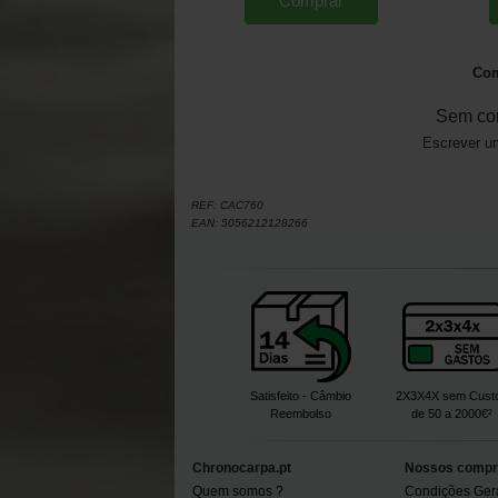
Comprar
Com
Sem co
Escrever um
REF:
CAC760
EAN:
5056212128266
Satisfeito - Câmbio
2X3X4X sem Cust
Reembolso
de 50 a 2000€²
Chronocarpa.pt
Nossos compr
Quem somos ?
Condições Ger