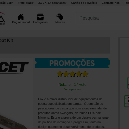
ição 24H°
Frete grátis¹
2X 3X 4X sem taxas²
Cartão de Privilégio
Contacte-nos
Tel
Marcas
Página inicial
Categorias
at Kit
Nota: 5 - 17 voto
Ver opiniões
Fox é a maior distribuidor de equipamentos de
pesca especializada em carpas. Quem são os
pescadores de carpa que nunca ouviram falar de
produtos como Swingers, sistemas FOX box,
Microns. Esta é a prova de um desejo permanente
de política de inovação e progresso, tanto no
design quanto no desenvolvimento de produtos.