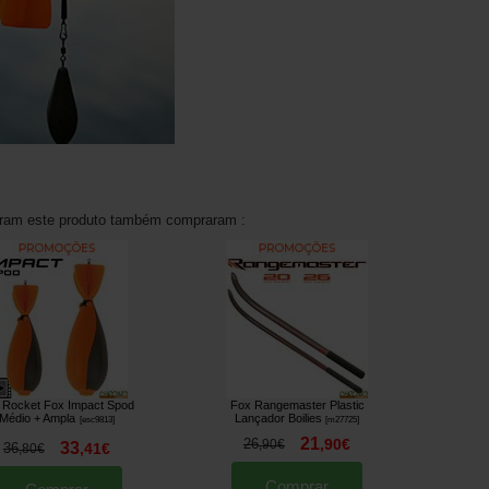
aram este produto também compraram :
t Rocket Fox Impact Spod
Fox Rangemaster Plastic
Médio + Ampla
Lançador Boilies
[
esc9813
]
[
m27725
]
21
26
,
90
€
,
90
€
33
36
,
41
€
,
80
€
Comprar