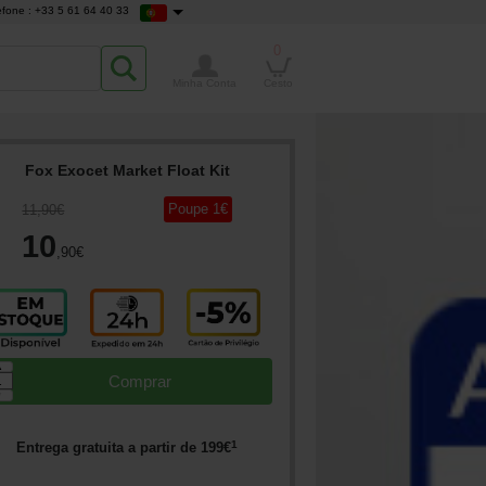
efone : +33 5 61 64 40 33
0
Minha Conta
Cesto
Fox Exocet Market Float Kit
Poupe
1
€
11
,90
€
10
,90
€
▲
Comprar
▼
1
Entrega gratuita a partir de
199
€