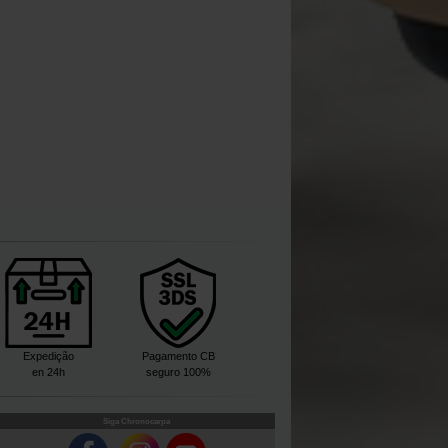
Expedição
Pagamento CB
en 24h
seguro 100%
Siga Chronocarpa