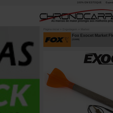
100% EM ESTOQUE
Exped
Página inicial
»
Engodagem
»
Marker
Fox Exocet Market Flo
[
213499
]