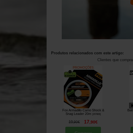
Produtos relacionados com este artigo:
Clientes que compr
Fox Armadillo Camo Shock &
Bai
Snag Leader 20m
[
207806
]
17
19
,
90
€
,
90
€