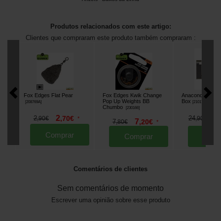
Produtos relacionados com este artigo:
Clientes que compraram este produto também compraram :
Fox Edges Flat Pear
Fox Edges Kwik Change
Anaconda Sessi
Pop Up Weights BB
Box
[
208769A
]
[
210175
]
Chumbo
[
230166
]
1
2
24
2
,
70
€
,
90
€
,
90
€
*
7
7
,
20
€
,
80
€
*
Comprar
Comprar
Comp
Comentários de clientes
Sem comentários de momento
Escrever uma opinião sobre esse produto