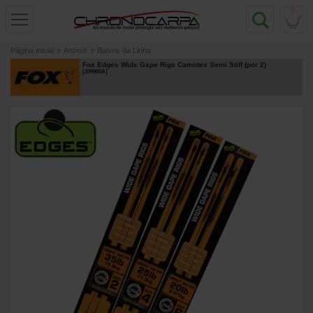
0
Página inicial
»
Anzoís
»
Baixos da Linha
Fox Edges Wide Gape Rigs Camotex Semi Stiff (por 2)
[
209900A
]