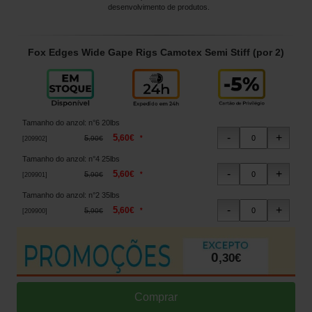
desenvolvimento de produtos.
Fox Edges Wide Gape Rigs Camotex Semi Stiff (por 2)
Tamanho do anzol
:
n°6 20lbs
5
,
60
€
5
*
,
90
€
[
209902
]
Tamanho do anzol
:
n°4 25lbs
5
,
60
€
5
*
,
90
€
[
209901
]
Tamanho do anzol
:
n°2 35lbs
5
,
60
€
5
*
,
90
€
[
209900
]
0
,
30
€