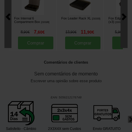
Fox Internal 6
Fox Leader Rack XL
Fox Edges Hoo
[
210193
]
Compartment Box
(x3)
[
210189
]
[
210194
]
7
11
4
8
,
60
€
13
,
90
€
5
,
90
€
,
90
€
,
90
€
Comprar
Comprar
Comp
Comentários de clientes
Sem comentários de momento
Escrever uma opinião sobre esse produto
EAN:
5056212176748
Satisfeito - Câmbio
2X3X4X sem Custos
Envio GRATUITO