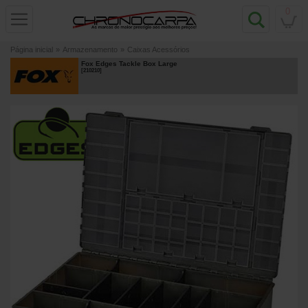
0
Página inicial
»
Armazenamento
»
Caixas Acessórios
Fox Edges Tackle Box Large
[
210210
]