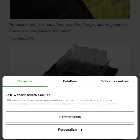
Fornecido com 2 espaçadores grandes, 2 espaçadores pequenos,
1 divisor e 1 espaçador horizontal.
1 autocolante
Consentir
Detalhes
Sobre os cookies
Este website utiliza cookies
Utilizamos cookies para personalizar conteúdo e anúncios, fornecer
funcionalidades de redes sociais e analisar o nosso tráfego. Também
partilhamos informações acerca da sua utilização do site com os nossos
parceiros de redes sociais, de publicidade e de análise, que as podem combinar
com outras informações que lhes forneceu ou recolhidas por estes a partir da
Permitir todos
sua utilização dos respetivos serviços.
Personalizar