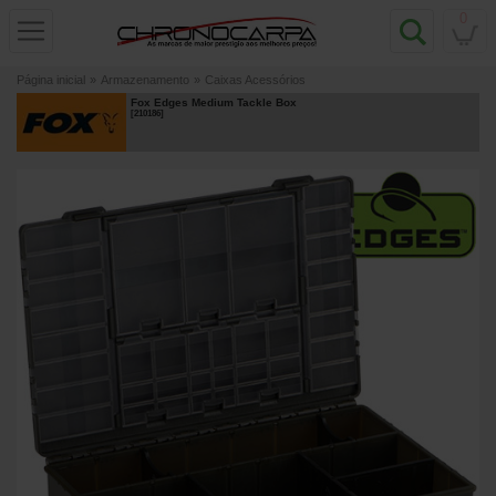
0
Página inicial
»
Armazenamento
»
Caixas Acessórios
Fox Edges Medium Tackle Box
[
210186
]