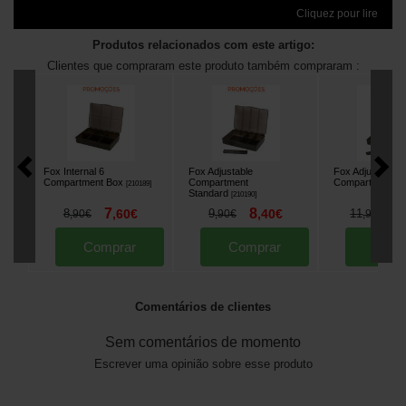
Cliquez pour lire
Produtos relacionados com este artigo:
Clientes que compraram este produto também compraram :
Fox Internal 6
Fox Adjustable
Fox Adjustable
Compartment Box
Compartment
Compartment X
[
210189
]
Standard
[
210190
]
7
8
9
8
,
60
€
9
,
40
€
11
,
90
€
,
90
€
,
90
€
Comprar
Comprar
Comp
Comentários de clientes
Sem comentários de momento
Escrever uma opinião sobre esse produto