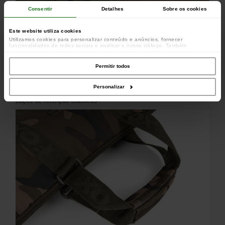
Consentir
Detalhes
Sobre os cookies
Este website utiliza cookies
Utilizamos cookies para personalizar conteúdo e anúncios, fornecer
funcionalidades de redes sociais e analisar o nosso tráfego. Também
partilhamos informações acerca da sua utilização do site com os nossos
parceiros de redes sociais, de publicidade e de análise, que as podem combinar
com outras informações que lhes forneceu ou recolhidas por estes a partir da
Permitir todos
sua utilização dos respetivos serviços.
Personalizar
Laços de retenção elásticos