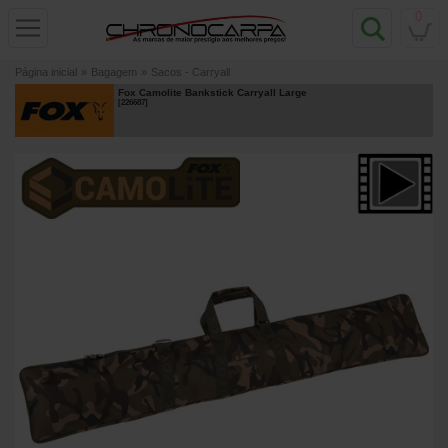
0
Página inicial
»
Bagagem
»
Sacos - Carryall
Fox Camolite Bankstick Carryall Large
[
226687
]