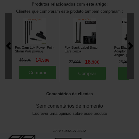
Produtos relacionados com este artigo:
Clientes que compraram este produto também compraram :
Fox Cam Lok Power Point
Fox Black Label Snag
Fox Black Label
Storm Pole
Ears
Adaptor Adaptad
[
205786A
]
[
205329
]
Ângulo
[
205674
]
14
16
,
90
€
,
90
€
18
2
22
,
90
€
25
,
90
€
,
90
€
Comprar
Comprar
Comp
Comentários de clientes
Sem comentários de momento
Escrever uma opinião sobre esse produto
EAN:
5056212193912