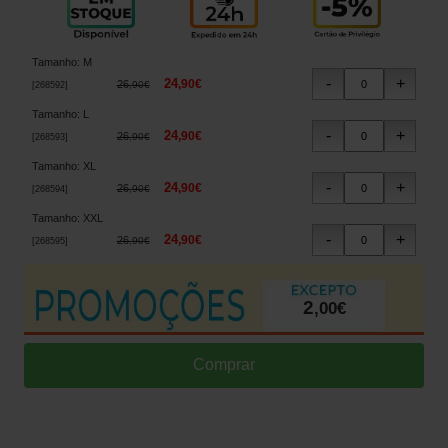
Tamanho
:
M
24
,
90
€
26
,
90
€
[
268592
]
Tamanho
:
L
24
,
90
€
26
,
90
€
[
268593
]
Tamanho
:
XL
24
,
90
€
26
,
90
€
[
268594
]
Tamanho
:
XXL
24
,
90
€
26
,
90
€
[
268595
]
2
,
00
€