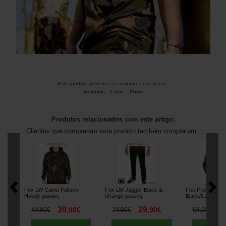
Este produto pertence às seguintes categorias:
Vestuário
-
T shirt – Polos
Produtos relacionados com este artigo:
Clientes que compraram este produto também compraram :
Fox LW Camo Pullover
Fox LW Jogger Black &
Fox Premium 31
Hoody
Orange
Black/Camo
[
268608A
]
[
268334A
]
[
268
39
29
5
44
,
90
€
34
,
90
€
64
,
90
€
,
90
€
,
90
€