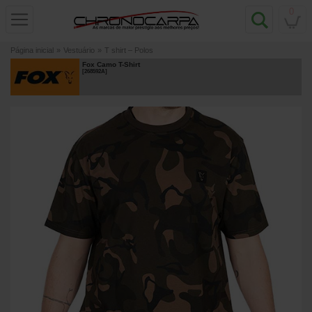
0
Página inicial
»
Vestuário
»
T shirt – Polos
Fox Camo T-Shirt
[
268592A
]