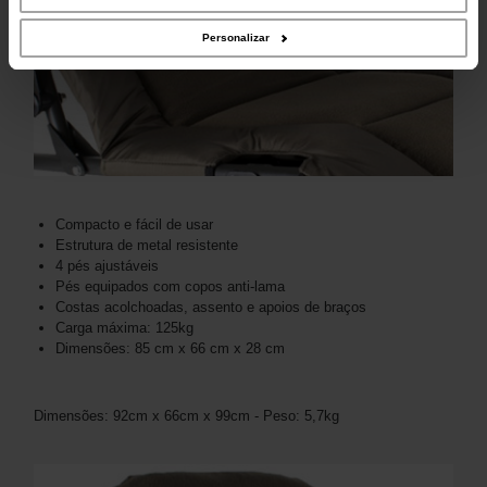
sua utilização dos respetivos serviços.
Personalizar
Compacto e fácil de usar
Estrutura de metal resistente
4 pés ajustáveis
Pés equipados com copos anti-lama
Costas acolchoadas, assento e apoios de braços
Carga máxima: 125kg
Dimensões: 85 cm x 66 cm x 28 cm
Dimensões: 92cm x 66cm x 99cm - Peso: 5,7kg