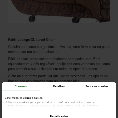
Faith Lounge XL Level Chair
Cadeira compacta e ergonômica nivelada, com forro polar na parte
central para um conforto absoluto.
Fácil de usar, basta soltar e desdobrar para poder usar. Está
equipado com 4 pés reguláveis ​​equipados com ventosas anti-lama
para permitir a sua utilização em todos os tipos de terreno.
Além da sua forma particular que "exige descanso", os apoios de
braços são acolchoados para um conforto ideal.
Consentir
Detalhes
Sobre os cookies
Este website utiliza cookies
Utilizamos cookies para personalizar conteúdo e anúncios, fornecer
funcionalidades de redes sociais e analisar o nosso tráfego. Também
partilhamos informações acerca da sua utilização do site com os nossos
parceiros de redes sociais, de publicidade e de análise, que as podem combinar
com outras informações que lhes forneceu ou recolhidas por estes a partir da
Permitir todos