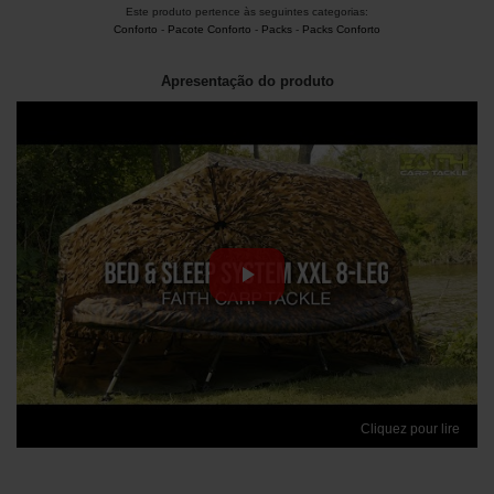
Este produto pertence às seguintes categorias:
Conforto
-
Pacote Conforto
-
Packs
-
Packs Conforto
Apresentação do produto
Cliquez pour lire