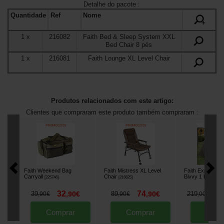
Detalhe do pacote
:
Quantidade
Ref
Nome
+
1
x
216082
Faith Bed & Sleep System XXL
Bed Chair 8 pés
1
x
216081
Faith Lounge XL Level Chair
Produtos relacionados com este artigo:
Clientes que compraram este produto também compraram :
Faith Weekend Bag
Faith Mistress XL Level
Faith Exposure
Carryall
Chair
Bivvy 1 lugar
[
225746
]
[
216625
]
[
21
32
74
1
39
,
90
€
89
,
90
€
219
,
90
€
,
90
€
,
00
€
Comprar
Comprar
Comp