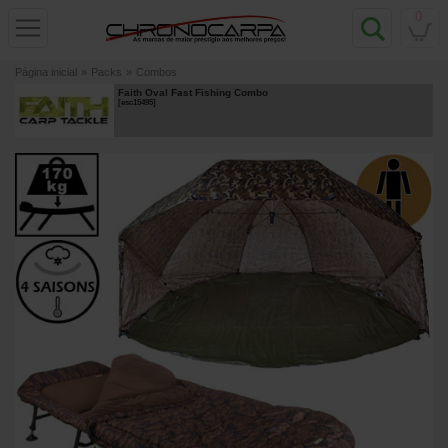
0
Página inicial
»
Packs
»
Combos
Faith Oval Fast Fishing Combo
[
esc15495
]