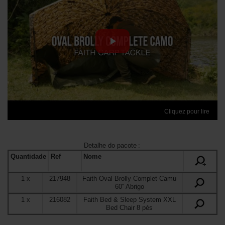
Cliquez pour lire
Detalhe do pacote
:
Quantidade
Ref
Nome
+
1
x
217948
Faith Oval Brolly Complet Camu
60'' Abrigo
1
x
216082
Faith Bed & Sleep System XXL
Bed Chair 8 pés