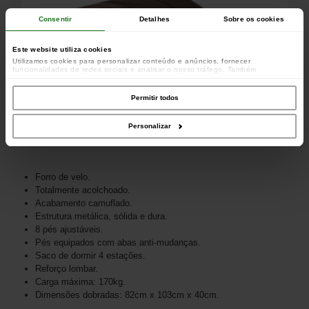
Consentir
Detalhes
Sobre os cookies
Este website utiliza cookies
Utilizamos cookies para personalizar conteúdo e anúncios, fornecer
funcionalidades de redes sociais e analisar o nosso tráfego. Também
partilhamos informações acerca da sua utilização do site com os nossos
parceiros de redes sociais, de publicidade e de análise, que as podem combinar
com outras informações que lhes forneceu ou recolhidas por estes a partir da
Permitir todos
sua utilização dos respetivos serviços.
Personalizar
Forro de velo.
Totalmente acolchoado.
Acabamento camuflado.
Estrutura metálica, sólida e dura.
8 pés ajustáveis.
Pés equipados com abas anti-mudanças.
Saco de dormir 4 estações.
Reforço lombar.
Carga máxima: 170kg.
Dimensões dobradas: 82cm x 103cm x 40cm.