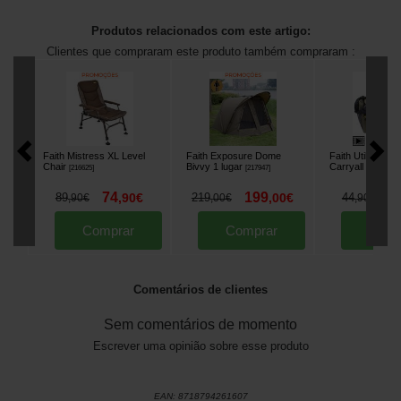
Produtos relacionados com este artigo:
Clientes que compraram este produto também compraram :
Faith Mistress XL Level
Faith Exposure Dome
Faith Utility Bag
Chair
Bivvy 1 lugar
Carryall
[
216625
]
[
217947
]
[
225772
]
74
199
3
89
,
90
€
219
,
00
€
44
,
90
€
,
00
€
,
90
€
Comprar
Comprar
Comp
Comentários de clientes
Sem comentários de momento
Escrever uma opinião sobre esse produto
EAN:
8718794261607