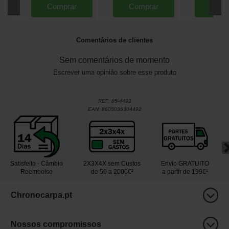
Comprar
Comprar
Comp
Comentários de clientes
Sem comentários de momento
Escrever uma opinião sobre esse produto
REF:
85-4492
EAN:
8605036304492
Satisfeito - Câmbio
2X3X4X sem Custos
Envio GRATUITO
Reembolso
de 50 a 2000€²
a partir de 199€¹
Chronocarpa.pt
Nossos compromissos