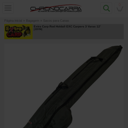
0
Página inicial
»
Bagagem
»
Sacos para Canas
Extra Carp Rod Holdall EXC Carpers 3 Varas 12'
[
225786
]