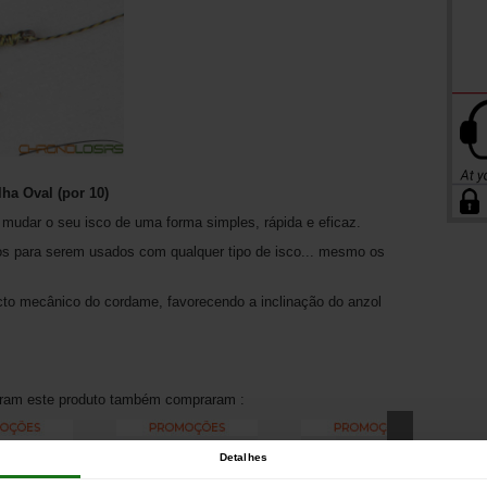
ha Oval (por 10)
r mudar o seu isco de uma forma simples, rápida e eficaz.
 para serem usados com qualquer tipo de isco... mesmo os
ecto mecânico do cordame, favorecendo a inclinação do anzol
aram este produto também compraram :
Detalhes