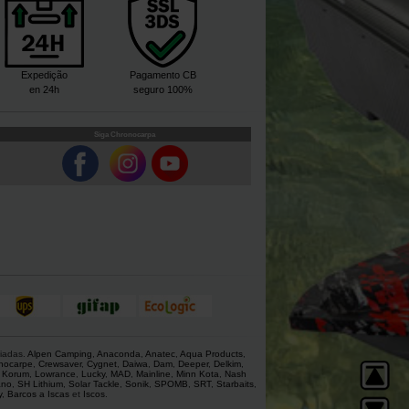
Expedição
Pagamento CB
en 24h
seguro 100%
Siga Chronocarpa
giadas.
Alpen Camping
,
Anaconda
,
Anatec
,
Aqua Products
,
nocarpe
,
Crewsaver
,
Cygnet
,
Daiwa
,
Dam
,
Deeper
,
Delkim
,
,
Korum
,
Lowrance
,
Lucky
,
MAD
,
Mainline
,
Minn Kota
,
Nash
ano
,
SH Lithium
,
Solar Tackle
,
Sonik
,
SPOMB
,
SRT
,
Starbaits
,
y
,
Barcos a Iscas
et
Iscos
.