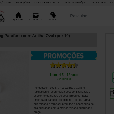
ição 24H°
Frete grátis¹
2X 3X 4X sem taxas²
Cartão de Privilégio
Contacte-nos
Tel
Marcas
Página inicial
Categorias
g Parafuso com Anilha Oval (por 10)
E
Nota: 4.5 - 12 voto
Ver opiniões
Fundada em 1994, a marca Extra Carp foi
rapidamente reconhecida pela confiabilidade e
excelente qualidade de seus produtos. Esta
empresa garante o crescimento de sua gama e
sua missão é fornecer produtos e acessórios de
alta qualidade com a melhor relação qualidade /
preço.