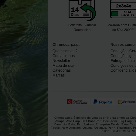
Satisfeito - Câmbio
2X3X4X sem Cust
Reembolso
de 50 a 2000€²
Chronocarpa.pt
Nossos compr
Quem somos ?
Condições Ger
Contacte-nos
Condições gerai
Newsletter
Entrega e frete
Mapa do site
Condições de 
Categorias
Confidencialid
Marcas
Chronocarpa é um site de vendas online da empresa Chron
Atropa
,
Avid Carp
,
Bait Boat Pod
,
BeeTackle
,
Big Carp
,
C
Dynamite Baits
,
Eco Sinkers
,
Enterprise Tackle
,
Extra Car
Tackle
,
New Direction
,
Okuma
,
Optimus
,
Penn
,
Powerkick
,
P
Toslon
,
Trakker
,
Varta
,
Va