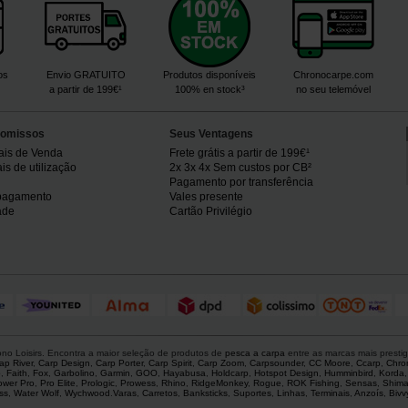
os
Envio GRATUITO
Produtos disponíveis
Chronocarpe.com
a partir de 199€¹
100% en stock³
no seu telemóvel
omissos
Seus Ventagens
ais de Venda
Frete grátis a partir de 199€¹
s de utilização
2x 3x 4x Sem custos por CB²
Pagamento por transferência
pagamento
Vales presente
ade
Cartão Privilégio
o Loisirs. Encontra a maior seleção de produtos de
pesca a carpa
entre as marcas mais presti
ap River
,
Carp Design
,
Carp Porter
,
Carp Spirit
,
Carp Zoom
,
Carpsounder
,
CC Moore
,
Ccarp
,
Chro
p
,
Faith
,
Fox
,
Garbolino
,
Garmin
,
GOO
,
Hayabusa
,
Holdcarp
,
Hotspot Design
,
Humminbird
,
Korda
ower Pro
,
Pro Elite
,
Prologic
,
Prowess
,
Rhino
,
RidgeMonkey
,
Rogue
,
ROK Fishing
,
Sensas
,
Shim
ss
,
Water Wolf
,
Wychwood
.
Varas
,
Carretos
,
Banksticks
,
Suportes
,
Linhas
,
Terminais
,
Anzoís
,
Bivv