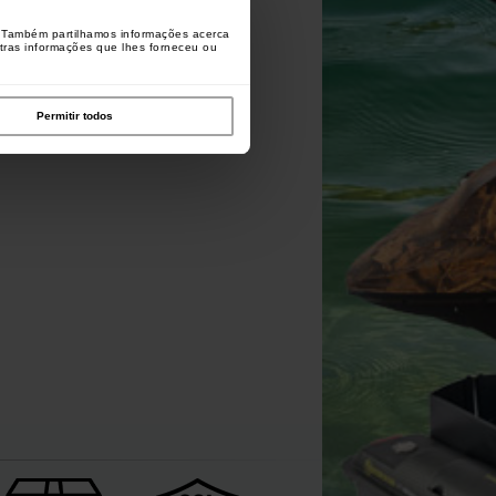
o. Também partilhamos informações acerca
utras informações que lhes forneceu ou
xtra Carp EXC 222 (para 2)
[
209709A
]
Permitir todos
1
1
,
70
€
,
90
€
*
Comprar