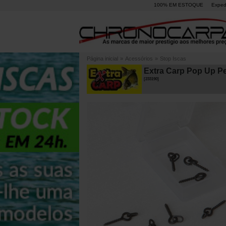
100% EM ESTOQUE
Exped
Página inicial
»
Acessórios
»
Stop Iscas
Extra Carp Pop Up Pe
[
233190
]