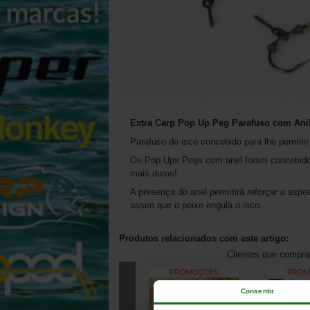
Extra Carp Pop Up Peg Parafuso com Anil
Parafuso de isco concebido para lhe permiti
Os Pop Ups Pegs com anel foram concebidos
mais duros!
A presença do anel permitirá reforçar o asp
assim que o peixe engula o isco.
Produtos relacionados com este artigo:
Clientes que compr
Consentir