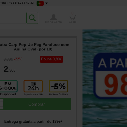
efone : +33 5 61 64 40 33
0
Minha Conta
Cesto
xtra Carp Pop Up Peg Parafuso com
Anilha Oval (por 10)
-
22
%
Poupe
0
,80
€
3
,70
€
2
,90
€
▲
Comprar
▼
1
Entrega gratuita a partir de
199
€