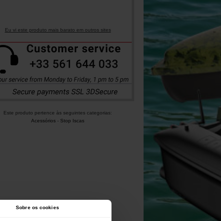
Eu vi este produto mais barato em outros sites
Este produto pertence às seguintes categorias:
Acessórios
-
Stop Iscas
Sobre os cookies