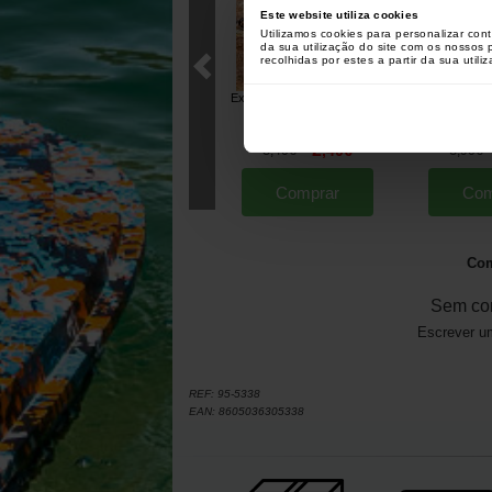
Este website utiliza cookies
Utilizamos cookies para personalizar con
da sua utilização do site com os nossos
recolhidas por estes a partir da sua utili
Extra Carp Multi Clip (por 10)
Extra Carp EX
Alicate Multi
[
232682
]
2
3
,
40
€
8
,
40
€
,
90
€
Comprar
Com
Com
Sem co
Escrever um
REF:
95-5338
EAN:
8605036305338