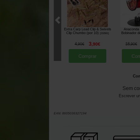
Extra Carp Lead Clip & Swivels
Anaconda 
Clip Chumbo (por 10)
Bobinador d
[
232661
]
3
4
,
90
€
18
,
90
€
,
90
€
Comprar
Com
Com
Sem co
Escrever um
EAN:
8605036327194