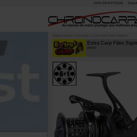
100% EM ESTOQUE
Exped
Página inicial
»
Carretos
»
Carretos Freio Diantero
Extra Carp Filex Sigm
[
202717
]