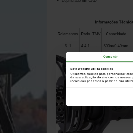
Equilibrado em CAD
Informações Técnic
Rolamentos
Ratio
TMV
Capacidade
6+1
4.4:1
-
500m/0.40mm
Consentir
Este website utiliza cookies
Utilizamos cookies para personalizar con
da sua utilização do site com os nossos
recolhidas por estes a partir da sua utili