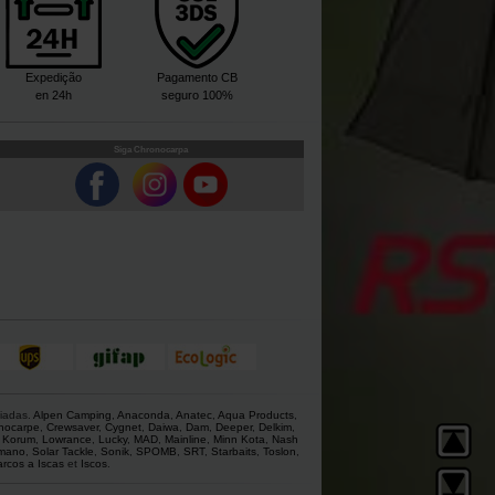
Expedição
Pagamento CB
en 24h
seguro 100%
Siga Chronocarpa
giadas.
Alpen Camping
,
Anaconda
,
Anatec
,
Aqua Products
,
nocarpe
,
Crewsaver
,
Cygnet
,
Daiwa
,
Dam
,
Deeper
,
Delkim
,
,
Korum
,
Lowrance
,
Lucky
,
MAD
,
Mainline
,
Minn Kota
,
Nash
mano
,
Solar Tackle
,
Sonik
,
SPOMB
,
SRT
,
Starbaits
,
Toslon
,
rcos a Iscas
et
Iscos
.