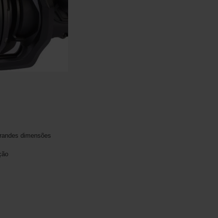
 grandes dimensões
ção