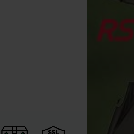
xtra Carp Planet Carp 1000m
Extra Carp Fil Fishing 606 Bass
Carp Zoom Line Counte
Nylon
Line (para 2)
[
m28057
]
[
m32491
]
12
1
14
,
90
€
1
,
40
€
,
90
€
,
70
€
*
17
19
,
90
,
90
€
Comprar
Comprar
Comprar