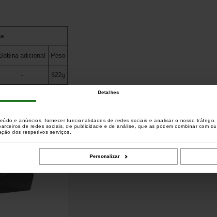
as
Bobina adicional
Peso
-
622g
Detalhes
teúdo e anúncios, fornecer funcionalidades de redes sociais e analisar o nosso tráfeg
 parceiros de redes sociais, de publicidade e de análise, que as podem combinar com o
zação dos respetivos serviços.
Personalizar