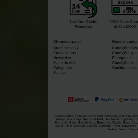
Satisfeito - Câmbio
2X3X4X sem Cust
Reembolso
de 50 a 2000€²
Chronocarpa.pt
Nossos compr
Quem somos ?
Condições Ger
Contacte-nos
Condições gerai
Newsletter
Entrega e frete
Mapa do site
Condições de 
Categorias
Confidencialid
Marcas
Chronocarpa é um site de vendas online da empresa Chron
Atropa
,
Avid Carp
,
Bait Boat Pod
,
BeeTackle
,
Big Carp
,
C
Dynamite Baits
,
Eco Sinkers
,
Enterprise Tackle
,
Extra Car
Tackle
,
New Direction
,
Okuma
,
Optimus
,
Penn
,
Powerkick
,
Trakker
,
Varta
,
Vass
,