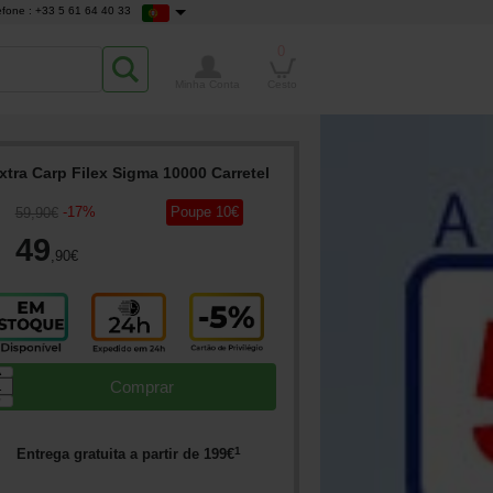
efone : +33 5 61 64 40 33
0
Minha Conta
Cesto
xtra Carp Filex Sigma 10000 Carretel
-
17
%
Poupe
10
€
59
,90
€
49
,90
€
▲
Comprar
▼
1
Entrega gratuita a partir de
199
€