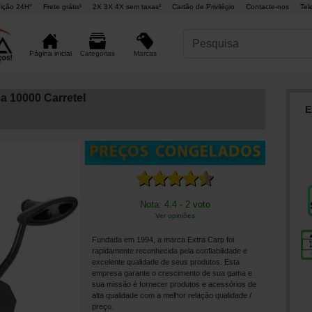
ição 24H°
Frete grátis¹
2X 3X 4X sem taxas²
Cartão de Privilégio
Contacte-nos
Tel
Marcas
Página inicial
Categorias
a 10000 Carretel
E
Nota: 4.4 - 2 voto
Ver opiniões
Fundada em 1994, a marca Extra Carp foi
rapidamente reconhecida pela confiabilidade e
excelente qualidade de seus produtos. Esta
empresa garante o crescimento de sua gama e
sua missão é fornecer produtos e acessórios de
alta qualidade com a melhor relação qualidade /
preço.