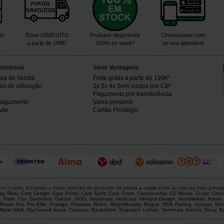
os
Envio GRATUITO
Produtos disponíveis
Chronocarpe.com
a partir de 199€¹
100% en stock³
no seu telemóvel
omissos
Seus Ventagens
ais de Venda
Frete grátis a partir de 199€¹
s de utilização
2x 3x 4x Sem custos por CB²
Pagamento por transferência
pagamento
Vales presente
ade
Cartão Privilégio
o Loisirs. Encontra a maior seleção de produtos de
pesca a carpa
entre as marcas mais presti
ap River
,
Carp Design
,
Carp Porter
,
Carp Spirit
,
Carp Zoom
,
Carpsounder
,
CC Moore
,
Ccarp
,
Chro
p
,
Faith
,
Fox
,
Garbolino
,
Garmin
,
GOO
,
Hayabusa
,
Holdcarp
,
Hotspot Design
,
Humminbird
,
Korda
Power Pro
,
Pro Elite
,
Prologic
,
Prowess
,
Rhino
,
RidgeMonkey
,
Rogue
,
ROK Fishing
,
Sensas
,
Shi
Water Wolf
,
Wychwood
.
Varas
,
Carretos
,
Banksticks
,
Suportes
,
Linhas
,
Terminais
,
Anzoís
,
Bivvy
,
Ba