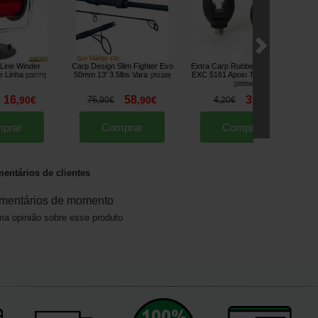
Line Winder
Carp Design Slim Fighter Evo
Extra Carp Rubber Back Rest
E
e Linha
50mm 13' 3.5lbs Vara
EXC 5161 Apoio Traseiro (x2)
[
232777
]
[
251339
]
[
205056
]
16
58
3
,
90
€
76
,
90
€
4
,
30
€
,
90
€
,
20
€
prar
Comprar
Comprar
entários de clientes
mentários de momento
a opinião sobre esse produto