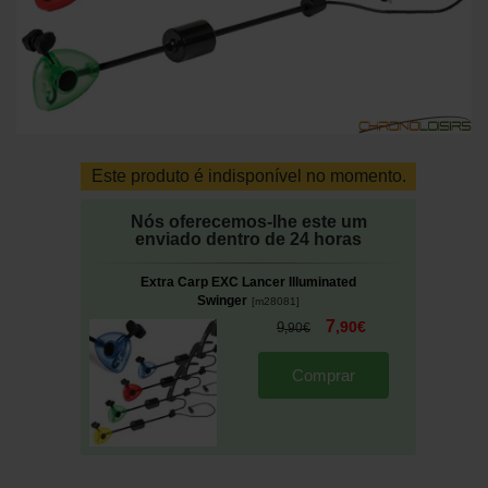
Este produto é indisponível no momento.
Nós oferecemos-lhe este um
enviado dentro de 24 horas
Extra Carp EXC Lancer Illuminated
Swinger
[
m28081
]
7
,
90
€
9
,
90
€
Comprar