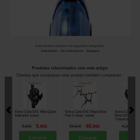
Este produto pertence às seguintes categorias:
Indicadores
-
Set Indicadores
-
Swingers
Produtos relacionados com este artigo:
Clientes que compraram este produto também compraram :
Extra Carp EXC Mini Quick
Extra Carp EXC Royal Rod
Extra Carp Rub
Indicador
Pod 3 varas
Rest EXC 5161 
[
203802
]
[
205889
]
Traseiro (x2)
[
20
5
46
3
6
,
90
€
54
,
90
€
4
,
90
€
,
90
€
,
20
€
Comprar
Comprar
Comp