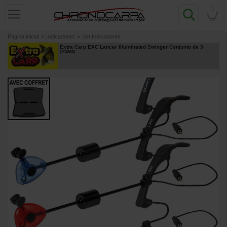
0
Página inicial
»
Indicadores
»
Set Indicadores
Extra Carp EXC Lancer Illuminated Swinger Conjunto de 3
[
204564
]