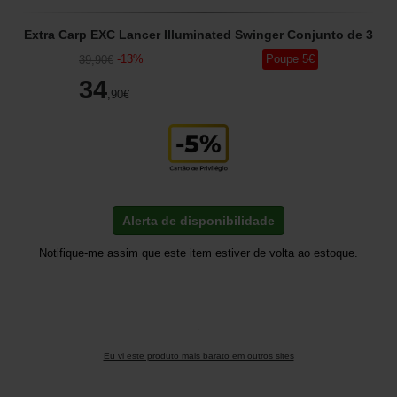
Extra Carp EXC Lancer Illuminated Swinger Conjunto de 3
-
13
%
Poupe
5
€
39
,90
€
34
,90
€
Alerta de disponibilidade
Notifique-me assim que este item estiver de volta ao estoque.
Eu vi este produto mais barato em outros sites