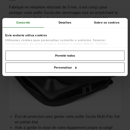
Fabriqué en néoprène résistant de 3 mm, il est conçu pour
protéger votre poêle Sizzla des dommages tout en empêchant la
graisse et les résidus de se propager aux autres ustensiles.
Consentir
Detalhes
Sobre os cookies
Un accessoire simple mais indispensable pour garder votre
équipement de cuisine propre, rangé et prêt à l'emploi.
Este website utiliza cookies
Utilizamos cookies para personalizar conteúdo e anúncios, fornecer
funcionalidades de redes sociais e analisar o nosso tráfego. Também
partilhamos informações acerca da sua utilização do site com os nossos
parceiros de redes sociais, de publicidade e de análise, que as podem combinar
com outras informações que lhes forneceu ou recolhidas por estes a partir da
Permitir todos
sua utilização dos respetivos serviços.
Personalizar
Étui de protection pour garder votre poêle Sizzla Multi-Pan Set
en parfait état
Aide à garder le reste de votre équipement propre et rangé