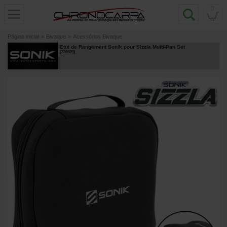
0
Página inicial
»
Bivaque
»
Acessórios Bivaque
Etui de Rangement Sonik pour Sizzla Multi-Pan Set
[
226939
]