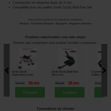
Construction en néoprène épais de 3 mm
Compatible avec les poêles Sonik Sizzla Multi-Pan Set
Este produto pertence às seguintes categorias:
Bivaque
-
Acessórios Bivaque
-
Bagagem
-
Bagagens Diversos
Produtos relacionados com este artigo:
Clientes que compraram este produto também compraram :
Sonik Sizzla
Sonik Sizzla Multi-Pan
Couverts Sonik 
Superstove
Set
Cutlery Set
[
221857
]
[
221765
]
[
22191
59
39
1
69
,
90
€
49
,
90
€
15
,
90
€
,
90
€
,
90
€
Comprar
Comprar
Comp
Comentários de clientes