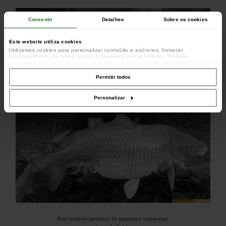
Consentir
Detalhes
Sobre os cookies
Este website utiliza cookies
Utilizamos cookies para personalizar conteúdo e anúncios, fornecer
funcionalidades de redes sociais e analisar o nosso tráfego. Também
partilhamos informações acerca da sua utilização do site com os nossos
parceiros de redes sociais, de publicidade e de análise, que as podem combinar
com outras informações que lhes forneceu ou recolhidas por estes a partir da
Permitir todos
sua utilização dos respetivos serviços.
Personalizar
Este produto pertence às seguintes categorias: