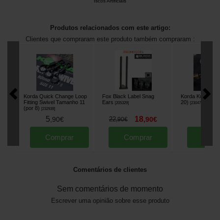
Iscos Artificiais
Produtos relacionados com este artigo:
Clientes que compraram este produto também compraram :
Korda Quick Change Loop
Fox Black Label Snag
Korda Kwik Link 
Fitting Swivel Tamanho 11
Ears
20)
[
205329
]
[
230476
]
(por 8)
[
232939
]
5
18
5
,
90
€
22
,
90
€
,
90
,
90
€
Comprar
Comprar
Comp
Comentários de clientes
Sem comentários de momento
Escrever uma opinião sobre esse produto