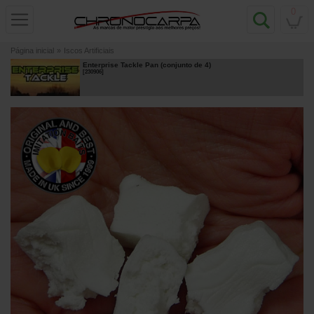
0
Página inicial
»
Iscos Artificiais
Enterprise Tackle Pan (conjunto de 4)
[
230906
]