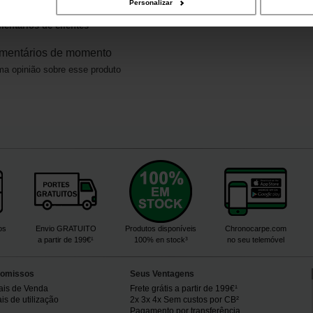
Personalizar
entários de clientes
mentários de momento
a opinião sobre esse produto
os
Envio GRATUITO
Produtos disponíveis
Chronocarpe.com
a partir de 199€¹
100% en stock³
no seu telemóvel
omissos
Seus Ventagens
ais de Venda
Frete grátis a partir de 199€¹
s de utilização
2x 3x 4x Sem custos por CB²
Pagamento por transferência