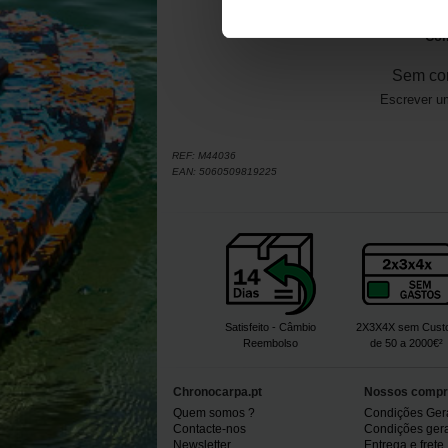
Com
Sem co
Escrever um
REF:
M44036
EAN:
5060509819225
Satisfeito - Câmbio
2X3X4X sem Cust
Reembolso
de 50 a 2000€²
Chronocarpa.pt
Nossos compr
Quem somos ?
Condições Ger
Contacte-nos
Condições gerai
Newsletter
Entrega e frete