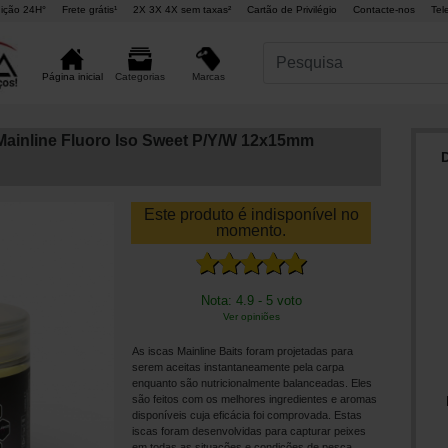
ição 24H°
Frete grátis¹
2X 3X 4X sem taxas²
Cartão de Privilégio
Contacte-nos
Tel
Marcas
Página inicial
Categorias
Mainline Fluoro Iso Sweet P/Y/W 12x15mm
Este produto é indisponível no
momento.
Nota: 4.9 - 5 voto
Ver opiniões
As iscas Mainline Baits foram projetadas para
serem aceitas instantaneamente pela carpa
enquanto são nutricionalmente balanceadas. Eles
são feitos com os melhores ingredientes e aromas
disponíveis cuja eficácia foi comprovada. Estas
iscas foram desenvolvidas para capturar peixes
em todas as situações e condições de pesca.