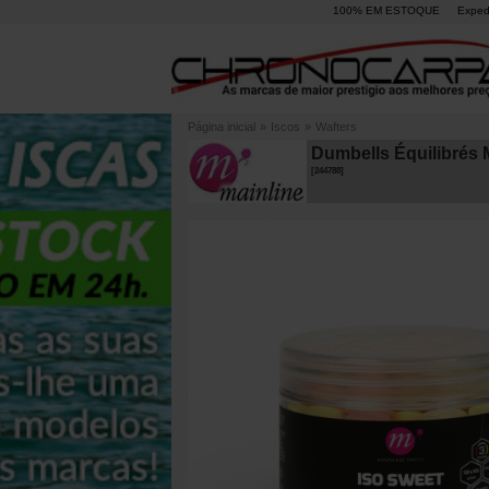
100% EM ESTOQUE
Exped
Página inicial
»
Iscos
»
Wafters
Dumbells Équilibrés 
[
244788
]