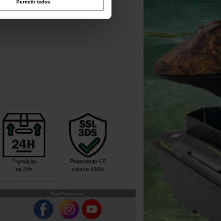
Permitir todos
Expedição
Pagamento CB
en 24h
seguro 100%
Siga Chronocarpa