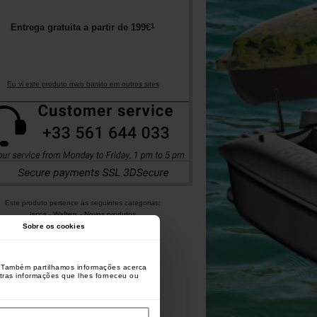
1
Entrega gratuita a partir de
199
€
Eu vi este produto mais barato em outros sites
Este produto pertence às seguintes categorias:
Iscos
-
Wafters
-
Novos produtos
Sobre os cookies
o. Também partilhamos informações acerca
utras informações que lhes forneceu ou