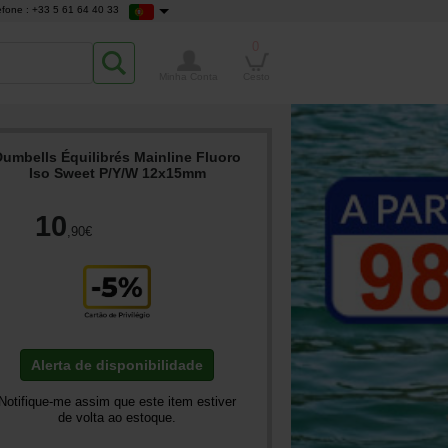
efone : +33 5 61 64 40 33
0
Minha Conta
Cesto
Dumbells Équilibrés Mainline Fluoro
Iso Sweet P/Y/W 12x15mm
10
,90
€
Alerta de disponibilidade
Notifique-me assim que este item estiver
de volta ao estoque.