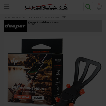
0
Página inicial
»
Barcos a Iscas
»
Ecobatímetros – GPS
Deeper Smartphone Mount
[
219953
]