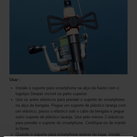
Usar :
Instale o suporte para smartphone na alça da haste com o
logotipo Deeper visível na parte superior.
Use os anéis elásticos para prender o suporte do smartphone
na alça da bengala. Pegue um suporte de plástico laranja com
um elástico, passe o elástico sob o cabo da bengala e pegue
outro suporte de plástico laranja. Use pelo menos 2 elásticos
para prender o suporte do smartphone. Certifique-se de mantê-
lo firme.
Quando o suporte para smartphone estiver no lugar, instale