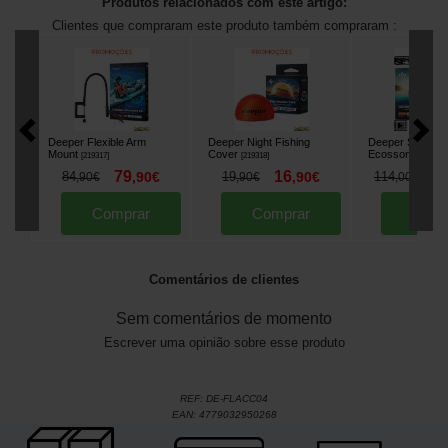
Produtos relacionados com este artigo:
Clientes que compraram este produto também compraram :
Deeper Flexible Arm
Deeper Night Fishing
Deeper Start
Mount
Cover
Ecossondadora
[
219317
]
[
219318
]
79
16
1
84
,
90
€
19
,
90
€
114
,
90
€
,
90
€
,
00
€
Comprar
Comprar
Comp
Comentários de clientes
Sem comentários de momento
Escrever uma opinião sobre esse produto
REF:
DE-FLACC04
EAN:
4779032950268