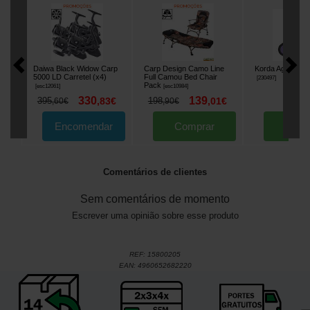
Daiwa Black Widow Carp
Carp Design Camo Line
Korda Agulha Fi
5000 LD Carretel (x4)
Full Camou Bed Chair
[
230497
]
Pack
[
esc12061
]
[
esc10984
]
330
139
5
395
,
83
€
198
,
01
€
,
30
,
60
€
,
90
€
Encomendar
Comprar
Comp
Comentários de clientes
Sem comentários de momento
Escrever uma opinião sobre esse produto
REF:
15800205
EAN:
4960652682220