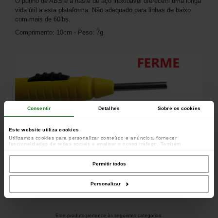
O punho de ABS e a haste de aço inoxidável oferecem uma longa
vida útil a esta plataforma. Não adequado para linhas de baixo
com mais de 60lbs.
Comprimento: 10cm - Peso: 7g.
Consentir
Detalhes
Sobre os cookies
Este website utiliza cookies
Utilizamos cookies para personalizar conteúdo e anúncios, fornecer
funcionalidades de redes sociais e analisar o nosso tráfego. Também
partilhamos informações acerca da sua utilização do site com os nossos
parceiros de redes sociais, de publicidade e de análise, que as podem combinar
com outras informações que lhes forneceu ou recolhidas por estes a partir da
Permitir todos
sua utilização dos respetivos serviços.
Personalizar
Este produto pertence às seguintes categorias: