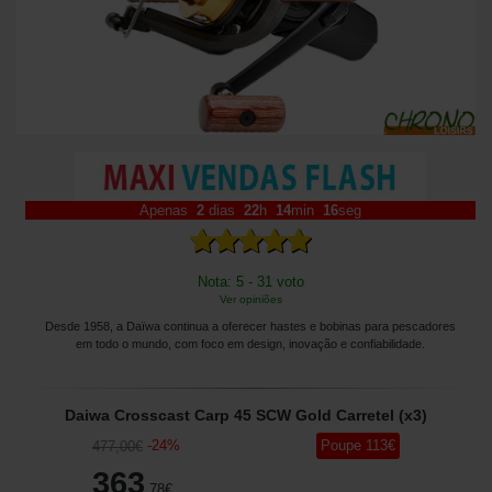
Apenas
2
dias
22
h
14
min
16
seg
Nota: 5 - 31 voto
Ver opiniões
Desde 1958, a Daïwa continua a oferecer hastes e bobinas para pescadores
em todo o mundo, com foco em design, inovação e confiabilidade.
Daiwa Crosscast Carp 45 SCW Gold Carretel (x3)
-
24
%
Poupe
113
€
477
,00
€
363
,78
€