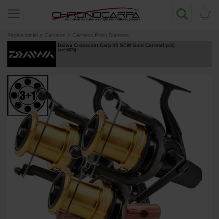
0
Página inicial
»
Carretos
»
Carretos Freio Diantero
Daiwa Crosscast Carp 45 SCW Gold Carretel (x3)
[
esc16573
]