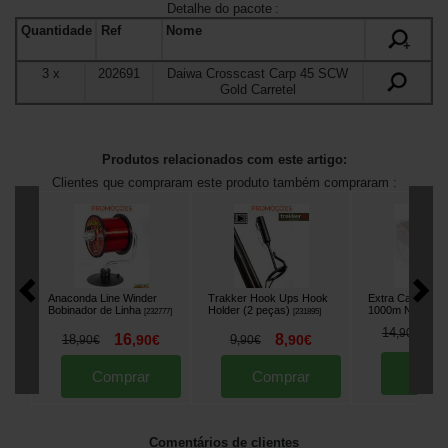
Detalhe do pacote
:
Quantidade
Ref
Nome
+
3
x
202691
Daiwa Crosscast Carp 45 SCW
Gold Carretel
Produtos relacionados com este artigo:
Clientes que compraram este produto também compraram :
Anaconda Line Winder
Trakker Hook Ups Hook
Extra Carp Plan
Bobinador de Linha
Holder (2 peças)
1000m Nylon
[
232777
]
[
231895
]
[
m2
1
14
,
90
€
16
8
18
,
90
€
9
,
90
€
,
90
€
,
90
€
Comp
Comprar
Comprar
Comentários de clientes