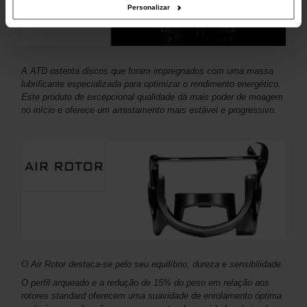
Personalizar
A ATD ostenta discos que foram impregnados com uma massa
lubrificante especializada para optimizar o rendimento energético.
Este produto de excepcional qualidade dá mais poder de moagem
no início e oferece um arrastamento mais estável e progressivo.
O Air Rotor destaca-se pelo seu equilíbrio, dureza e sensibilidade.
O perfil arqueado e a redução de 15% do peso em relação aos
rotores standard oferecem uma suavidade de enrolamento óptima