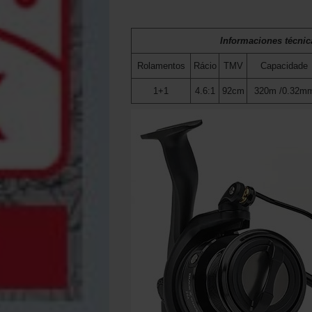
Informaciones técnic
Rolamentos
Rácio
TMV
Capacidade
1+1
4.6:1
92cm
320m /0.32m