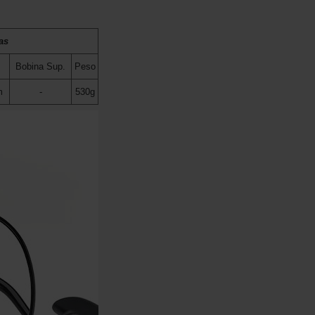
as
Bobina Sup.
Peso
m
-
530g