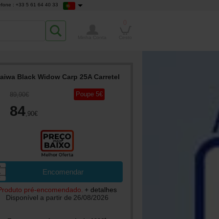
efone : +33 5 61 64 40 33
0
Minha Conta
Cesto
aiwa Black Widow Carp 25A Carretel
Poupe
5
€
89
,90
€
84
,90
€
▲
Encomendar
▼
Produto pré-encomendado.
+ detalhes
Disponível a partir de
26/08/2026