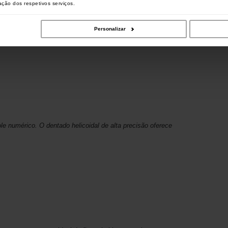
zação dos respetivos serviços.
Personalizar
e numérico. O dentado helicoidal de alta precisão oferece