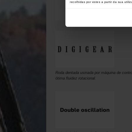
recolhidas por estes a partir da sua utili
Roda dentada usinada por máquina de control
ótima fluidez rotacional.