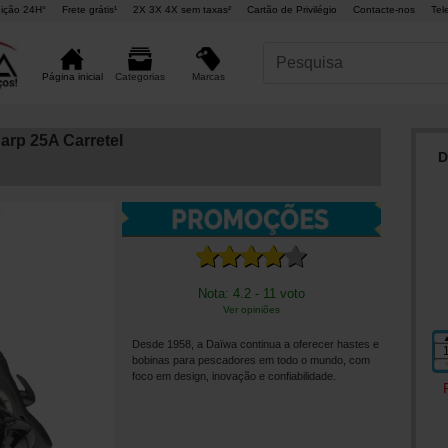
ição 24H°
Frete grátis¹
2X 3X 4X sem taxas²
Cartão de Privilégio
Contacte-nos
Tel
Marcas
Página inicial
Categorias
rp 25A Carretel
D
Nota: 4.2 - 11 voto
Ver opiniões
Desde 1958, a Daïwa continua a oferecer hastes e
bobinas para pescadores em todo o mundo, com
foco em design, inovação e confiabilidade.