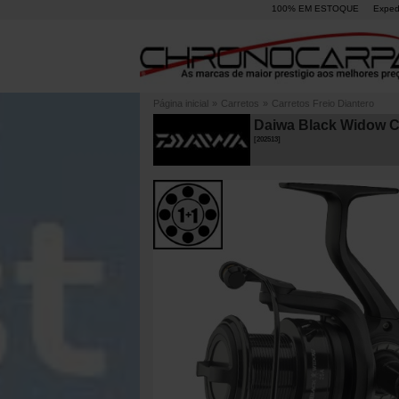
100% EM ESTOQUE
Exped
Página inicial
»
Carretos
»
Carretos Freio Diantero
Daiwa Black Widow Ca
[
202513
]