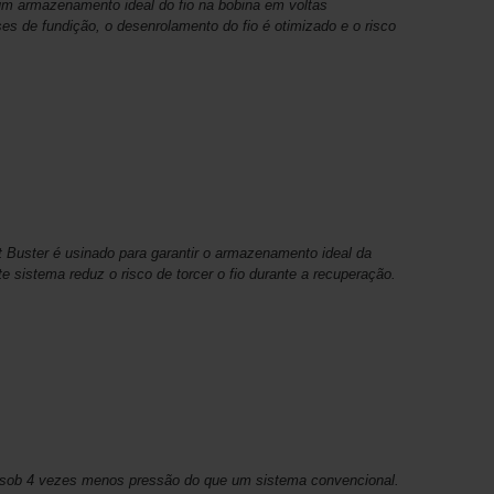
 um armazenamento ideal do fio na bobina em voltas
s de fundição, o desenrolamento do fio é otimizado e o risco
st Buster é usinado para garantir o armazenamento ideal da
te sistema reduz o risco de torcer o fio durante a recuperação.
ve sob 4 vezes menos pressão do que um sistema convencional.