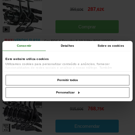
287
,
62
€
359
,
60
€
Comprar
Fox EOS X Traveller 8-10' 3.5lbs EOS 10000 Set
[
esc17722
]
Consentir
Detalhes
Sobre os cookies
143
,
81
€
179
,
80
€
Este website utiliza cookies
Utilizamos cookies para personalizar conteúdo e anúncios, fornecer
funcionalidades de redes sociais e analisar o nosso tráfego. Também
partilhamos informações acerca da sua utilização do site com os nossos
parceiros de redes sociais, de publicidade e de análise, que as podem combinar
Comprar
com outras informações que lhes forneceu ou recolhidas por estes a partir da
Permitir todos
sua utilização dos respetivos serviços.
Ensemble Sonik Xtractor+ Custom 50mm 9' 3.5lbs Full
Personalizar
Camo Duplon 5000 Carbon (les 4)
[
esc18173
]
768
,
75
€
915
,
60
€
Encomendar