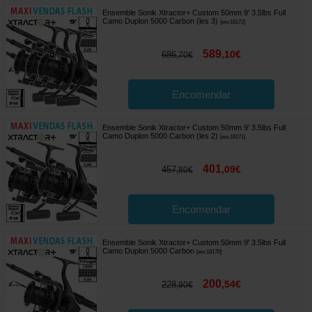
Ensemble Sonik Xtractor+ Custom 50mm 9' 3.5lbs Full
Camo Duplon 5000 Carbon (les 3)
[
esc18172
]
589
,
10
€
686
,
70
€
Encomendar
Ensemble Sonik Xtractor+ Custom 50mm 9' 3.5lbs Full
Camo Duplon 5000 Carbon (les 2)
[
esc18171
]
401
,
09
€
457
,
80
€
Encomendar
Ensemble Sonik Xtractor+ Custom 50mm 9' 3.5lbs Full
Camo Duplon 5000 Carbon
[
esc18170
]
200
,
54
€
228
,
90
€