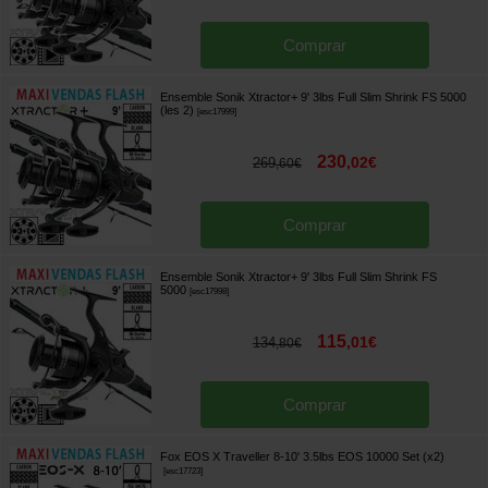
Comprar
Ensemble Sonik Xtractor+ 9' 3lbs Full Slim Shrink FS 5000
(les 2)
[
esc17999
]
230
,
02
€
269
,
60
€
Comprar
Ensemble Sonik Xtractor+ 9' 3lbs Full Slim Shrink FS
5000
[
esc17998
]
115
,
01
€
134
,
80
€
Comprar
Fox EOS X Traveller 8-10' 3.5lbs EOS 10000 Set (x2)
[
esc17723
]