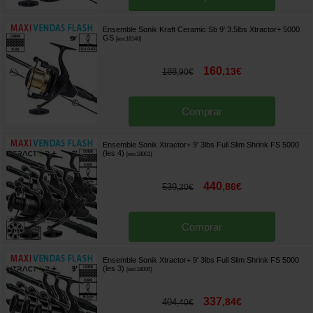
Ensemble Sonik Kraft Ceramic Sb 9' 3.5lbs Xtractor+ 5000
GS
[
esc18146
]
160
,
13
€
188
,
90
€
Comprar
Ensemble Sonik Xtractor+ 9' 3lbs Full Slim Shrink FS 5000
(les 4)
[
esc18001
]
440
,
86
€
539
,
20
€
Comprar
Ensemble Sonik Xtractor+ 9' 3lbs Full Slim Shrink FS 5000
(les 3)
[
esc18000
]
337
,
84
€
404
,
40
€