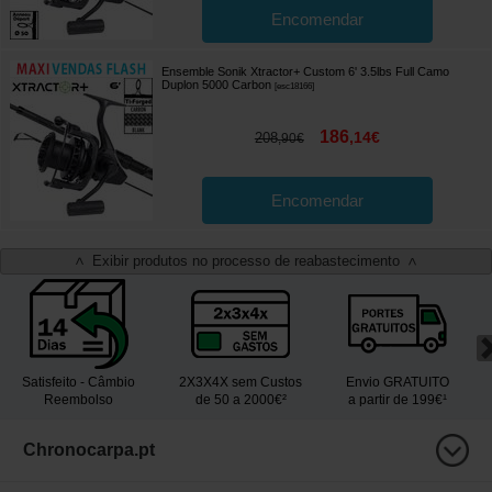
Encomendar
Ensemble Sonik Xtractor+ Custom 6' 3.5lbs Full Camo
Duplon 5000 Carbon
[
esc18166
]
186
,
14
€
208
,
90
€
Encomendar
Exibir produtos no processo de reabastecimento
<
>
Satisfeito - Câmbio
2X3X4X sem Custos
Envio GRATUITO
Reembolso
de 50 a 2000€²
a partir de 199€¹
Chronocarpa.pt