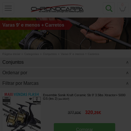
0
Varas 9' e menos + Carretos
Página inicial
»
Categorias
»
Conjuntos
»
Varas 9' e menos + Carretos
Conjuntos
>
Ordenar por
>
Filtrar por Marcas
>
Ensemble Sonik Kraft Ceramic Sb 9' 3.5lbs Xtractor+ 5000
GS (les 2)
[
esc18147
]
320
,
26
€
377
,
80
€
Comprar