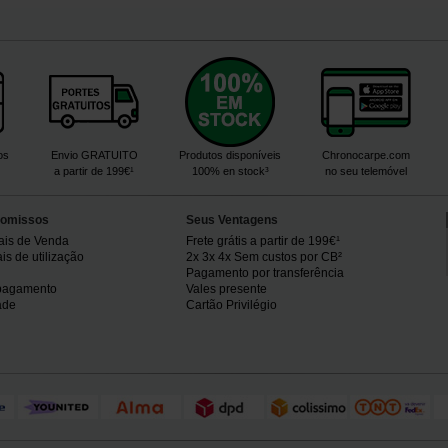
os
Envio GRATUITO
Produtos disponíveis
Chronocarpe.com
a partir de 199€¹
100% en stock³
no seu telemóvel
omissos
Seus Ventagens
ais de Venda
Frete grátis a partir de 199€¹
s de utilização
2x 3x 4x Sem custos por CB²
Pagamento por transferência
pagamento
Vales presente
ade
Cartão Privilégio