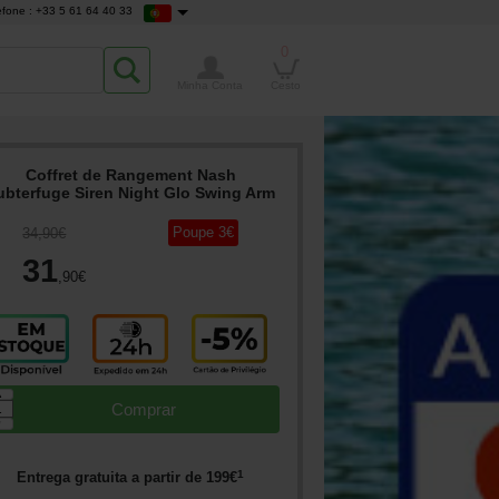
efone : +33 5 61 64 40 33
0
Minha Conta
Cesto
Coffret de Rangement Nash
ubterfuge Siren Night Glo Swing Arm
Poupe
3
€
34
,90
€
31
,90
€
▲
Comprar
▼
1
Entrega gratuita a partir de
199
€