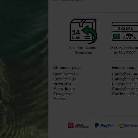
Satisfeito - Câmbio
2X3X4X sem Cust
Reembolso
de 50 a 2000€²
Chronocarpa.pt
Nossos compr
Quem somos ?
Condições Ger
Contacte-nos
Condições gerai
Newsletter
Entrega e frete
Mapa do site
Condições de 
Categorias
Confidencialid
Marcas