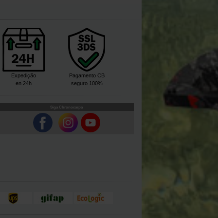
Expedição
Pagamento CB
en 24h
seguro 100%
Siga Chronocarpa