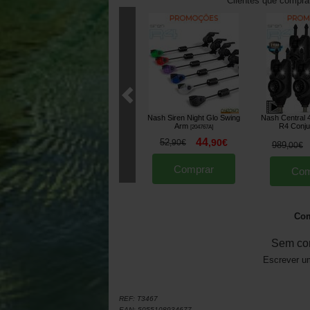
Clientes que compr
Nash Siren Night Glo Swing
Nash Central 4
Arm
R4 Conj
[
204767A
]
44
52
,
90
€
,
90
€
989
,
00
€
Comprar
Com
Com
Sem co
Escrever um
REF:
T3467
EAN:
5055108934677