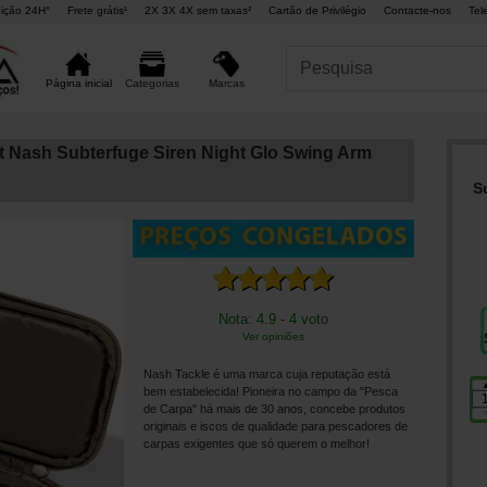
ição 24H°
Frete grátis¹
2X 3X 4X sem taxas²
Cartão de Privilégio
Contacte-nos
Tel
Marcas
Página inicial
Categorias
 Nash Subterfuge Siren Night Glo Swing Arm
S
Nota: 4.9 - 4 voto
Ver opiniões
Nash Tackle é uma marca cuja reputação está
bem estabelecida! Pioneira no campo da "Pesca
de Carpa" há mais de 30 anos, concebe produtos
originais e iscos de qualidade para pescadores de
carpas exigentes que só querem o melhor!