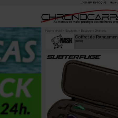
100% EM ESTOQUE
Exped
Página inicial
»
Bagagem
»
Bagagens Diversos
Coffret de Rangement
[
227003
]