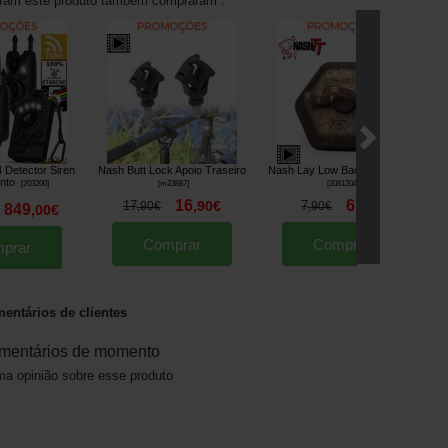
aram este produto também compraram :
 Detector Siren
Nash Butt Lock Apoio Traseiro
Nash Lay Low Back Lead (x3)
unto
S
[
203200
]
[
m23887
]
[
208120A
]
16
6
17
,
90
€
7
,
90
€
,
90
€
,
90
€
849
,
00
€
Comprar
Comprar
prar
entários de clientes
mentários de momento
a opinião sobre esse produto