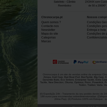
Satisfeito - Câmbio
2X3X4X sem Cust
Reembolso
de 50 a 2000€²
Chronocarpa.pt
Nossos compr
Quem somos ?
Condições Ger
Contacte-nos
Condições gerai
Newsletter
Entrega e frete
Mapa do site
Condições de 
Categorias
Confidencialid
Marcas
Chronocarpa é um site de vendas online da empresa Chron
Atropa
,
Avid Carp
,
Bait Boat Pod
,
BeeTackle
,
Big Carp
,
C
Dynamite Baits
,
Eco Sinkers
,
Enterprise Tackle
,
Extra Car
Tackle
,
New Direction
,
Okuma
,
Optimus
,
Penn
,
Powerkick
,
P
Toslon
,
Trakker
,
Varta
,
Va
(0) Expedição 24h - Tratamento da seu pedido dentro de 24h
199 euros para encomendas sobredimensionadas. (2)disponíve
(Alma Pay). (3) Produtos 100% em Estoque - suje