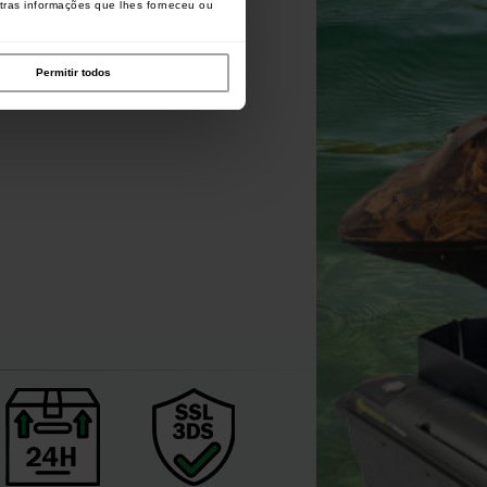
utras informações que lhes forneceu ou
apatos Vass Easy-Bac Fur-
Bouillotte Trakker NXG Hot
Lined Edition
Water Bottle
Permitir todos
[
268840A
]
[
226874
]
44
54
,
90
€
,
90
€
19
22
,
90
€
,
90
€
Comprar
Comprar