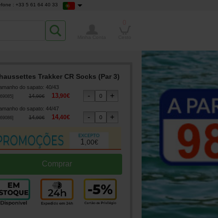
efone : +33 5 61 64 40 33
0
Minha Conta
Cesto
haussettes Trakker CR Socks (Par 3)
amanho do sapato
:
40/43
13
,
90
€
14
,
90
€
69085
]
amanho do sapato
:
44/47
14
,
40
€
14
,
90
€
69086
]
1
,
00
€