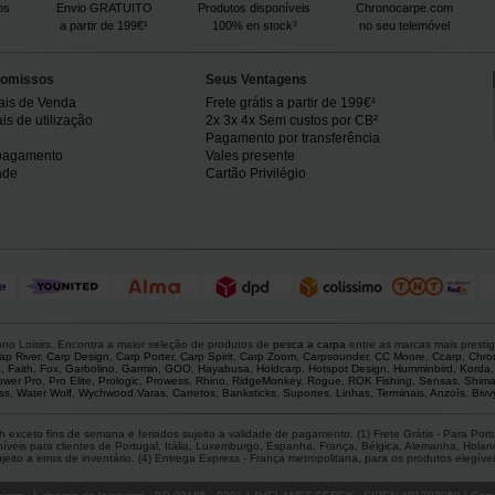
os
Envio GRATUITO
Produtos disponíveis
Chronocarpe.com
a partir de 199€¹
100% en stock³
no seu telemóvel
omissos
Seus Ventagens
ais de Venda
Frete grátis a partir de 199€¹
s de utilização
2x 3x 4x Sem custos por CB²
Pagamento por transferência
pagamento
Vales presente
ade
Cartão Privilégio
o Loisirs. Encontra a maior seleção de produtos de
pesca a carpa
entre as marcas mais presti
ap River
,
Carp Design
,
Carp Porter
,
Carp Spirit
,
Carp Zoom
,
Carpsounder
,
CC Moore
,
Ccarp
,
Chro
p
,
Faith
,
Fox
,
Garbolino
,
Garmin
,
GOO
,
Hayabusa
,
Holdcarp
,
Hotspot Design
,
Humminbird
,
Korda
ower Pro
,
Pro Elite
,
Prologic
,
Prowess
,
Rhino
,
RidgeMonkey
,
Rogue
,
ROK Fishing
,
Sensas
,
Shim
ss
,
Water Wolf
,
Wychwood
.
Varas
,
Carretos
,
Banksticks
,
Suportes
,
Linhas
,
Terminais
,
Anzoís
,
Bivv
 exceto fins de semana e feriados sujeito a validade de pagamento. (1) Frete Grátis - Para Po
is para clientes de Portugal, Itália, Luxemburgo, Espanha, França, Bélgica, Alemanha, Holanda,
ito a erros de inventário. (4) Entrega Express - França metropolitana, para os produtos elegíveis