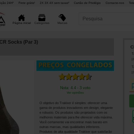
ição 24H°
Frete grátis¹
2X 3X 4X sem taxas²
Cartão de Privilégio
Contacte-nos
Tel
Marcas
Página inicial
Categorias
CR Socks (Par 3)
C
T
[
2
T
[
2
Nota: 4.4 - 3 voto
Ver opiniões
O objetivo do Trakker é simples: oferecer uma
gama de produtos inovadores em design, elegante
e robusto. Os produtos são projetados com os
melhores materiais para lhe oferecer vida máxima.
Você certamente vai encontrar mais barato em
outras marcas, mas qualidades inferiores.
Produtos de alta qualidade Trakker que satisfarão