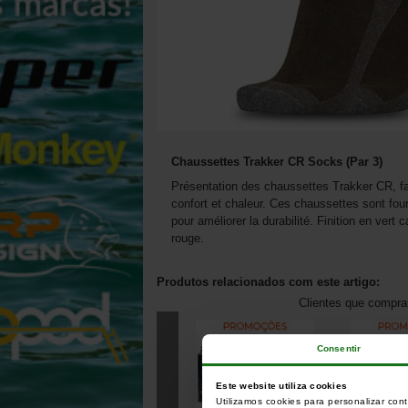
Chaussettes Trakker CR Socks (Par 3)
Présentation des chaussettes Trakker CR, fabr
confort et chaleur. Ces chaussettes sont fou
pour améliorer la durabilité. Finition en ver
rouge.
Produtos relacionados com este artigo:
Clientes que compr
Consentir
Este website utiliza cookies
Utilizamos cookies para personalizar con