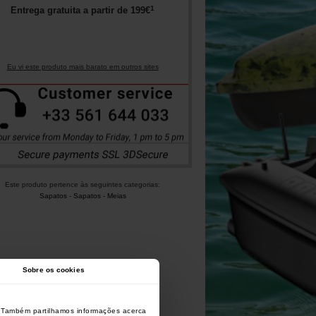
1
Entrega gratuita a partir de
199
€
Eu vi este produto mais barato em outros sites
Este produto pertence às seguintes categorias:
Sapatos
-
Sapatos - Meias
Sobre os cookies
o. Também partilhamos informações acerca