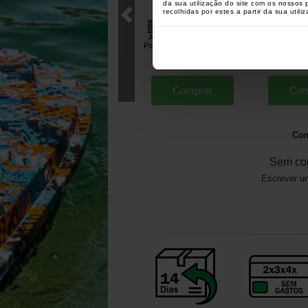
da sua utilização do site com os nossos
recolhidas por estes a partir da sua utili
Alpen Camping Aquecedor
Trakker T
Portátil + 4 Gas Pack
Hat
[
esc15669
]
52
91
,
61
€
17
,
80
€
,
90
€
Comprar
Com
Com
Sem co
Escrever um