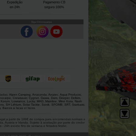
Expedição
Pagamento CB
en 24h
seguro 100%
Siga Chronocarpa
giadas.
Alpen Camping
,
Anaconda
,
Anatec
,
Aqua Products
,
nocarpe
,
Crewsaver
,
Cygnet
,
Daiwa
,
Dam
,
Deeper
,
Delkim
,
,
Korum
,
Lowrance
,
Lucky
,
MAD
,
Mainline
,
Minn Kota
,
Nash
ano
,
SH Lithium
,
Solar Tackle
,
Sonik
,
SPOMB
,
SRT
,
Starbaits
,
y
,
Barcos a Iscas
et
Iscos
.
rtugal a partir de 199€ de compra para encomendas normais e
 Áustria e Irlanda. Sujeito à aceitação por parte do credor
 - 24h exceto fins de semana e feriados festivi.