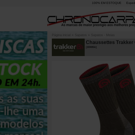
100% EM ESTOQUE
Exped
Página inicial
»
Sapatos
»
Sapatos - Meias
Chaussettes Trakker 
[
269085A
]