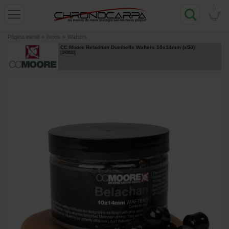
0
Página inicial
»
Iscos
»
Wafters
CC Moore Belachan Dumbells Wafters 10x14mm (x50)
[
243810
]