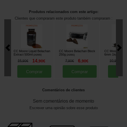
Produtos relacionados com este artigo:
Clientes que compraram este produto também compraram :
CC Moore Liquid Belachan
CC Moore Belachan Block
CC Moore Belach
Extract 500ml
250g
6mm 1kg
[
242660
]
[
242681
]
[
242657
]
14
6
9
15
,
90
€
7
,
90
€
10
,
90
€
,
90
€
,
90
€
Comprar
Comprar
Comp
Comentários de clientes
Sem comentários de momento
Escrever uma opinião sobre esse produto