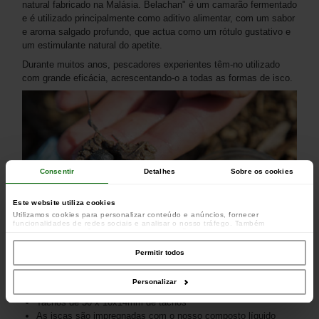
natural fabricado na Malásia. Belachan" é um camarão fermentado
e é utilizado principalmente como aditivo alimentar, com um sabor
e aroma salgado profundo, que actua como um rótulo gustativo e
um estimulante natural do apetite.
Durante muitos anos, pescadores experientes têm-no utilizado
com grande eficácia, acrescentando-o a todas as formas de isco.
Consentir
Detalhes
Sobre os cookies
Este website utiliza cookies
Utilizamos cookies para personalizar conteúdo e anúncios, fornecer
funcionalidades de redes sociais e analisar o nosso tráfego. Também
partilhamos informações acerca da sua utilização do site com os nossos
parceiros de redes sociais, de publicidade e de análise, que as podem combinar
com outras informações que lhes forneceu ou recolhidas por estes a partir da
Permitir todos
sua utilização dos respetivos serviços.
Personalizar
Belachan Block isco cinzento enrolado à mão
Tachos de 50 x 10x14mm de tachos
As iscas são impregnadas com o nosso composto líquido