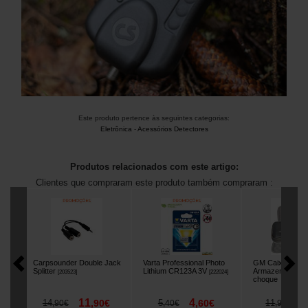
Este produto pertence às seguintes categorias:
Eletrônica
-
Acessórios Detectores
Produtos relacionados com este artigo:
Clientes que compraram este produto também compraram :
Carpsounder Double Jack
Varta Professional Photo
GM Caixa de
Splitter
Lithium CR123A 3V
Armazenamento 
[
203523
]
[
222024
]
choque
[
203324
]
11
4
7
14
,
90
€
5
,
60
€
11
,
90
€
,
40
€
,
90
€