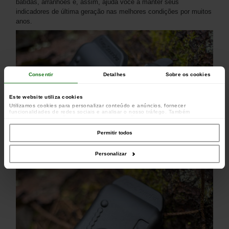
batidas, arranhões e, assim, ajuda você a manter seus
indicadores de última geração nas melhores condições por muitos
anos.
Consentir
Detalhes
Sobre os cookies
Este website utiliza cookies
Utilizamos cookies para personalizar conteúdo e anúncios, fornecer
funcionalidades de redes sociais e analisar o nosso tráfego. Também
partilhamos informações acerca da sua utilização do site com os nossos
parceiros de redes sociais, de publicidade e de análise, que as podem combinar
com outras informações que lhes forneceu ou recolhidas por estes a partir da
Permitir todos
sua utilização dos respetivos serviços.
Personalizar