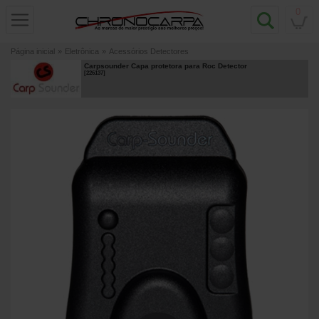
0
Página inicial
»
Eletrônica
»
Acessórios Detectores
Carpsounder Capa protetora para Roc Detector
[
226137
]