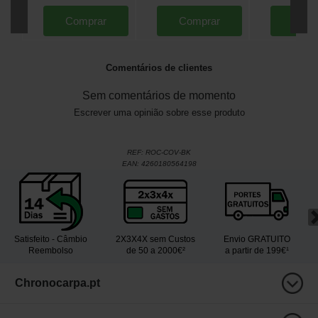
Comprar
Comprar
Comp
Comentários de clientes
Sem comentários de momento
Escrever uma opinião sobre esse produto
REF:
ROC-COV-BK
EAN:
4260180564198
Satisfeito - Câmbio
2X3X4X sem Custos
Envio GRATUITO
Reembolso
de 50 a 2000€²
a partir de 199€¹
Chronocarpa.pt