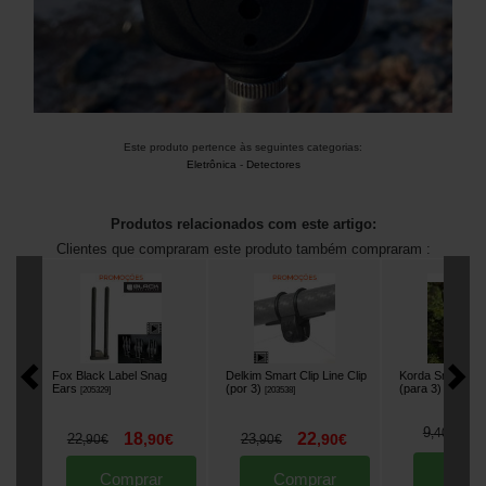
Este produto pertence às seguintes categorias:
Eletrônica
-
Detectores
Produtos relacionados com este artigo:
Clientes que compraram este produto também compraram :
Fox Black Label Snag
Delkim Smart Clip Line Clip
Korda Smart Ba
Ears
(por 3)
(para 3)
[
205329
]
[
203538
]
[
m3431
]
8
9
,
40
€
18
22
22
,
90
€
23
,
90
€
,
90
€
,
90
€
Comp
Comprar
Comprar