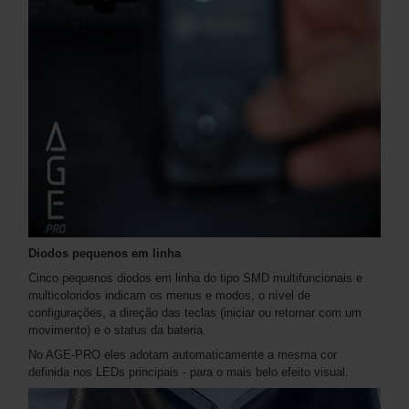
Diodos pequenos em linha
Cinco pequenos diodos em linha do tipo SMD multifuncionais e
multicoloridos indicam os menus e modos, o nível de
configurações, a direção das teclas (iniciar ou retornar com um
movimento) e o status da bateria.
No AGE-PRO eles adotam automaticamente a mesma cor
definida nos LEDs principais - para o mais belo efeito visual.