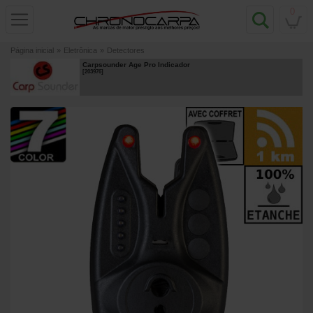
0
Página inicial
»
Eletrônica
»
Detectores
Carpsounder Age Pro Indicador
[
203976
]