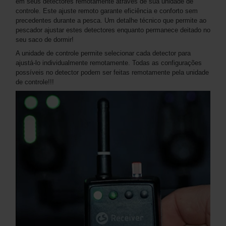
em seus detectores remotamente através de sua unidade de
controle. Este ajuste remoto garante eficiência e conforto sem
precedentes durante a pesca. Um detalhe técnico que permite ao
pescador ajustar estes detectores enquanto permanece deitado no
seu saco de dormir!
A unidade de controle permite selecionar cada detector para
ajustá-lo individualmente remotamente. Todas as configurações
possíveis no detector podem ser feitas remotamente pela unidade
de controle!!!