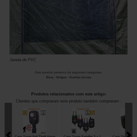
Janela de PVC
Este produto pertence às seguintes categorias:
Bivvy
-
Abrigos - Guarda-chuvas
Produtos relacionados com este artigo:
Clientes que compraram este produto também compraram :
Carp Zoom Anti Theft Alarm
Carp Zoom Satellite 3 + 1
Carp Zoom Tack