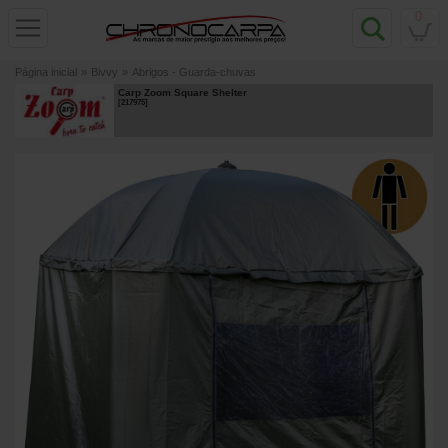
0
Página inicial
»
Bivvy
»
Abrigos - Guarda-chuvas
Carp Zoom Square Shelter
[
217975
]