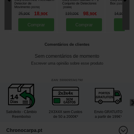
Detector de
Conjunto de Detectores
Box
[
210154
]
Movimento
[
203783
]
[
203899
]
18
98
1
25
,
90
€
119
,
90
€
14
,
90
€
,
00
€
,
90
€
Comprar
Comprar
Comp
Comentários de clientes
Sem comentários de momento
Escrever uma opinião sobre esse produto
EAN:
5999095341790
Satisfeito - Câmbio
2X3X4X sem Custos
Envio GRATUITO
Reembolso
de 50 a 2000€²
a partir de 199€¹
Chronocarpa.pt