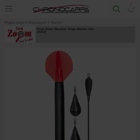
0
Página inicial
»
Engodagem
»
Marker
Carp Zoom Marshal Origo Marker Set
[
213619
]