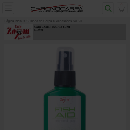
0
Página inicial
»
Cuidado da Carpa
»
Acessórios No Kill
Carp Zoom Fish Aid 50ml
[
212543
]