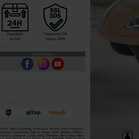
Expedição
Pagamento CB
en 24h
seguro 100%
Siga Chronocarpa
giadas.
Alpen Camping
,
Anaconda
,
Anatec
,
Aqua Products
,
nocarpe
,
Crewsaver
,
Cygnet
,
Daiwa
,
Dam
,
Deeper
,
Delkim
,
,
Korum
,
Lowrance
,
Lucky
,
MAD
,
Mainline
,
Minn Kota
,
Nash
ano
,
SH Lithium
,
Solar Tackle
,
Sonik
,
SPOMB
,
SRT
,
Starbaits
,