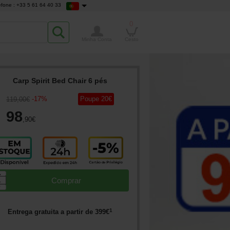
efone : +33 5 61 64 40 33
0
Minha Conta
Cesto
Carp Spirit Bed Chair 6 pés
-
17
%
Poupe
20
€
119
,00
€
98
,90
€
▲
Comprar
▼
1
Entrega gratuita a partir de
399
€