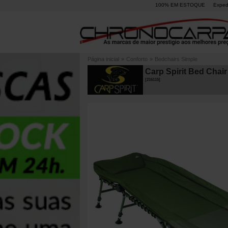
100% EM ESTOQUE
Exped
Página inicial
»
Conforto
»
Bedchairs Simple
Carp Spirit Bed Chair
[
216115
]