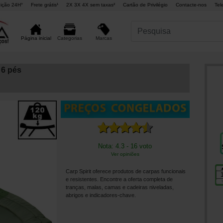
ição 24H°
Frete grátis¹
2X 3X 4X sem taxas²
Cartão de Privilégio
Contacte-nos
Tel
Marcas
Página inicial
Categorias
 6 pés
Nota: 4.3 - 16 voto
Ver opiniões
Carp Spirit oferece produtos de carpas funcionais
e resistentes. Encontre a oferta completa de
tranças, malas, camas e cadeiras niveladas,
abrigos e indicadores-chave.