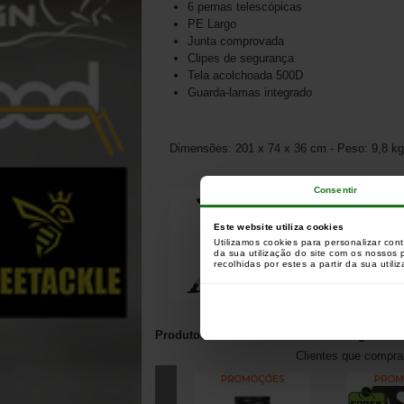
6 pernas telescópicas
PE Largo
Junta comprovada
Clipes de segurança
Tela acolchoada 500D
Guarda-lamas integrado
Dimensões: 201 x 74 x 36 cm - Peso: 9,8 kg
Consentir
Este website utiliza cookies
Utilizamos cookies para personalizar con
da sua utilização do site com os nossos
recolhidas por estes a partir da sua utili
Produtos relacionados com este artigo:
Clientes que compr