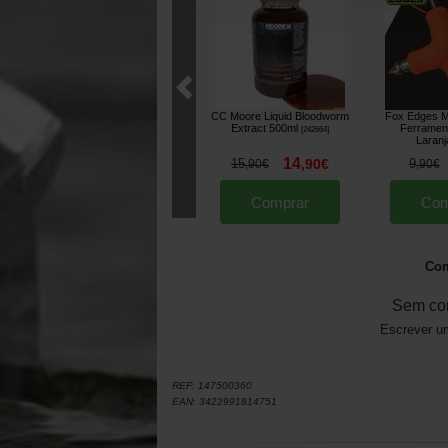
CC Moore Liquid Bloodworm
Fox Edges Mi
Extract 500ml
Ferrament
[
242664
]
Laranj
14
15
,
90
€
9
,
90
€
,
90
€
Comprar
Com
Com
Sem co
Escrever um
REF:
147500360
EAN:
3422991814751