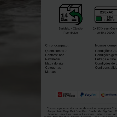
Satisfeito - Câmbio
2X3X4X sem Cust
Reembolso
de 50 a 2000€²
Chronocarpa.pt
Nossos compr
Quem somos ?
Condições Ger
Contacte-nos
Condições gerai
Newsletter
Entrega e frete
Mapa do site
Condições de 
Categorias
Confidencialid
Marcas
Chronocarpa é um site de vendas online da empresa Chron
Atropa
,
Avid Carp
,
Bait Boat Pod
,
BeeTackle
,
Big Carp
,
C
Dynamite Baits
,
Eco Sinkers
,
Enterprise Tackle
,
Extra Car
Tackle
,
New Direction
,
Okuma
,
Optimus
,
Penn
,
Powerkick
,
P