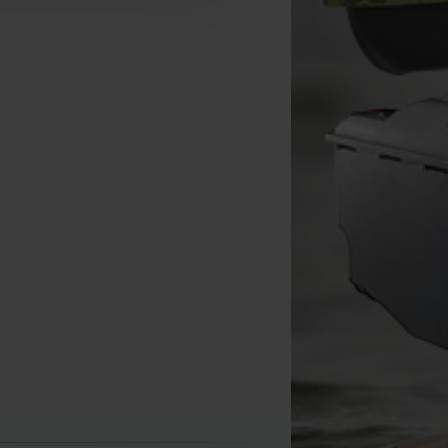
Carp Spirit Bivvy Table
Carp Design Green Line Half
Mega
Moon Chair
[
216997
]
[
216920
]
49
69
54
,
90
€
89
,
90
€
,
90
€
,
90
€
Comprar
Comprar