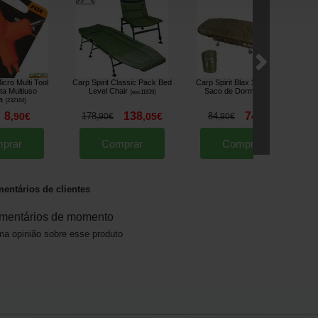
cro Multi Tool
Carp Spirit Classic Pack Bed
Carp Spirit Blax 3 Estaçoas
a Multiuso
Level Chair
Saco de Dormir
[
esc11839
]
[
216969
]
a
[
232164
]
8
138
74
,
90
€
178
,
05
€
84
,
90
€
,
90
€
,
90
€
prar
Comprar
Comprar
entários de clientes
mentários de momento
a opinião sobre esse produto