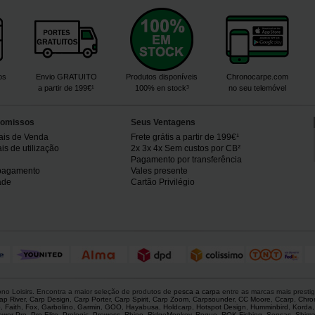
os
Envio GRATUITO
Produtos disponíveis
Chronocarpe.com
a partir de 199€¹
100% en stock³
no seu telemóvel
omissos
Seus Ventagens
ais de Venda
Frete grátis a partir de 199€¹
s de utilização
2x 3x 4x Sem custos por CB²
Pagamento por transferência
pagamento
Vales presente
ade
Cartão Privilégio
o Loisirs. Encontra a maior seleção de produtos de
pesca a carpa
entre as marcas mais presti
ap River
,
Carp Design
,
Carp Porter
,
Carp Spirit
,
Carp Zoom
,
Carpsounder
,
CC Moore
,
Ccarp
,
Chro
p
,
Faith
,
Fox
,
Garbolino
,
Garmin
,
GOO
,
Hayabusa
,
Holdcarp
,
Hotspot Design
,
Humminbird
,
Korda
ower Pro
,
Pro Elite
,
Prologic
,
Prowess
,
Rhino
,
RidgeMonkey
,
Rogue
,
ROK Fishing
,
Sensas
,
Shim