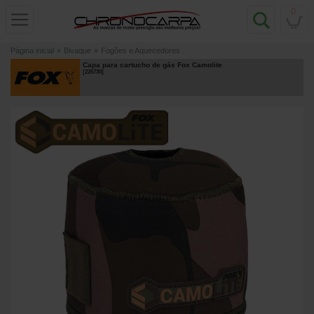
0
Página inicial
»
Bivaque
»
Fogões e Aquecedores
Capa para cartucho de gás Fox Camolite
[
226730
]