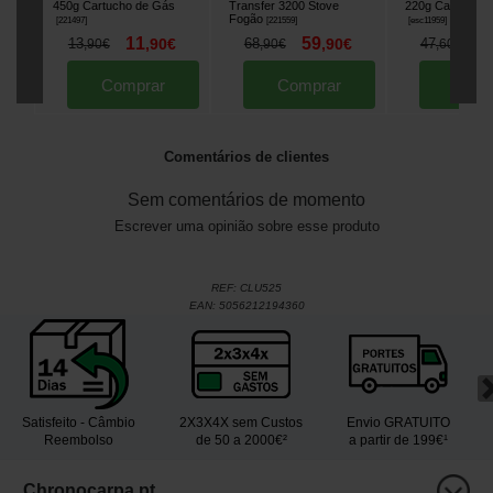
450g Cartucho de Gás
Transfer 3200 Stove
220g Cartucho 
Fogão
[
221497
]
[
221559
]
[
esc11959
]
11
59
3
13
,
90
€
68
,
90
€
47
,
90
€
,
90
€
,
60
€
Comprar
Comprar
Comp
Comentários de clientes
Sem comentários de momento
Escrever uma opinião sobre esse produto
REF:
CLU525
EAN:
5056212194360
Satisfeito - Câmbio
2X3X4X sem Custos
Envio GRATUITO
Reembolso
de 50 a 2000€²
a partir de 199€¹
Chronocarpa.pt