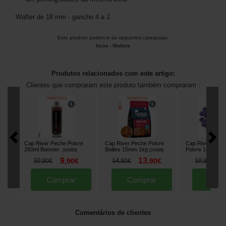
Wafter de 18 mm - gancho 4 a 2
Este produto pertence às seguintes categorias:
Iscos
-
Wafters
Produtos relacionados com este artigo:
Clientes que compraram este produto também compraram :
Cap River Peche Poivre
Cap River Peche Poivre
Cap River Pop 
250ml Booster
Boilies 15mm 1kg
Poivre 14mm 40
[
243393
]
[
243389
]
9
13
9
10
,
90
€
14
,
90
€
10
,
90
€
,
90
€
,
90
€
Comprar
Comprar
Comp
Comentários de clientes