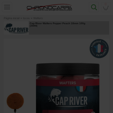
0
Página inicial
»
Iscos
»
Wafters
Cap River Wafters Pepper Peach 18mm 100g
[
243394
]